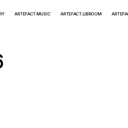
RY
ARTEFACT.MUSIC
ARTEFACT.LIBROOM
ARTEFA
Виконавці
Книги
6
Альбоми
Письменники
Концерти
Події
тя