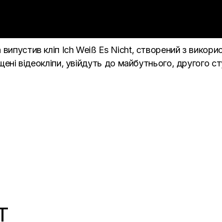
а
випустив кліп Ich Weiß Es Nicht, створений з викор
пущені відеокліпи, увійдуть до майбутнього, другого 
T