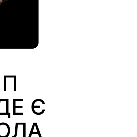
ІП
ДЕ Є
ГОЛА