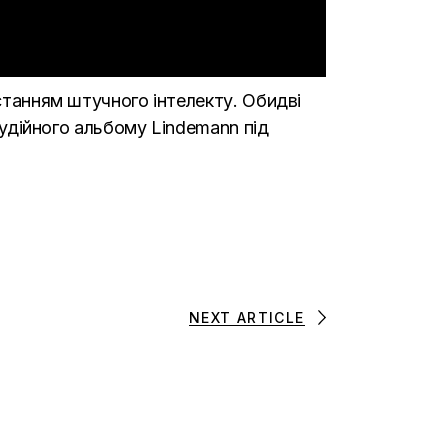
истанням штучного інтелекту
. Обидві
студійного альбому Lindemann під
NEXT ARTICLE