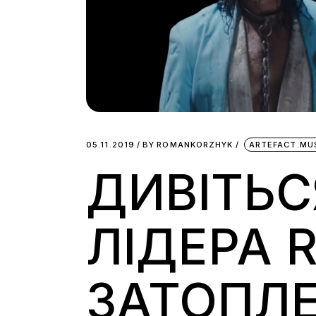
05.11.2019
BY
ROMANKORZHYK
ARTEFACT.MU
ДИВІТЬС
ЛІДЕРА 
ЗАТОПЛЕ