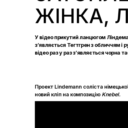
ЖІНКА, 
У відео прикутий ланцюгом Ліндема
з’являється Тегтгрен з обличчям і ру
відео раз у раз з’являється чорна т
Проект Lindemann соліста німецької
новий кліп на композицію
Knebel.