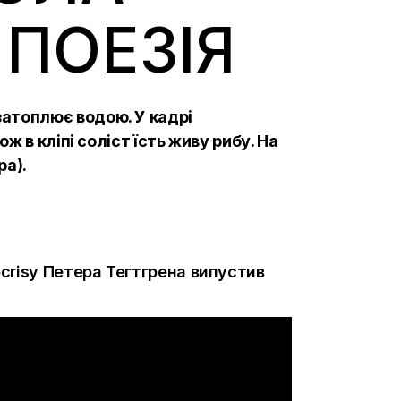
 ПОЕЗІЯ
затоплює водою. У кадрі
ж в кліпі соліст їсть живу рибу. На
ра).
crisy Петера Тегтгрена випустив