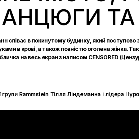
ЛАНЦЮГИ ТА
нн співає в покинутому будинку, який поступово 
ками в крові, а також повністю оголена жінка. Тако
абличка на весь екран з написом
CENSORED
(Цензу
 групи Rammstein Тілля Ліндеманна і лідера Hypo