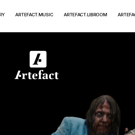
RY
ARTEFACT.MUSIC
ARTEFACT.LIBROOM
ARTEFA
Виконавці
Книги
Альбоми
Письменники
Концерти
Події
тя