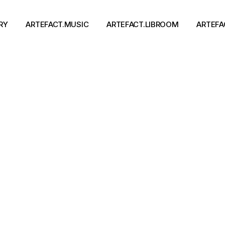
RY
ARTEFACT.MUSIC
ARTEFACT.LIBROOM
ARTEFA
Виконавці
Книги
Альбоми
Письменники
Концерти
Події
тя