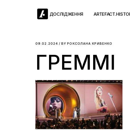
Skip
to
the
ДОСЛІДЖЕННЯ
ARTEFACT.HISTO
content
Античний двіж
09.02.2024
BY
РОКСОЛАНА КРИВЕНКО
ГРЕММІ
Такі середні віки
Ранній модерн
Довге ХІХ століт
Новітні історії