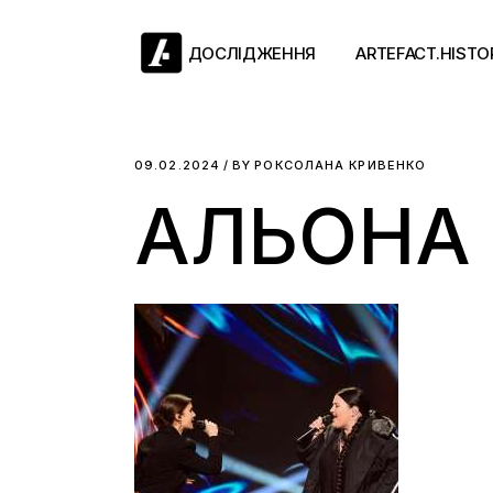
Skip
to
the
ДОСЛІДЖЕННЯ
ARTEFACT.HISTO
content
Античний двіж
09.02.2024
BY
РОКСОЛАНА КРИВЕНКО
АЛЬОНА 
Такі середні віки
Ранній модерн
Довге ХІХ століт
Новітні історії