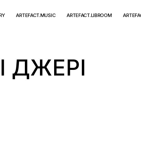
RY
ARTEFACT.MUSIC
ARTEFACT.LIBROOM
ARTEFA
Виконавці
Книги
І ДЖЕРІ
Альбоми
Письменники
Концерти
Події
тя