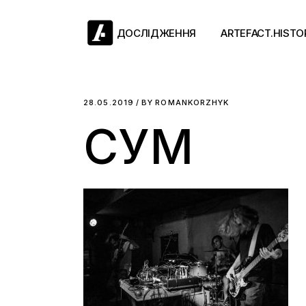
Skip
to
the
ДОСЛІДЖЕННЯ
ARTEFACT.HISTO
content
Античний двіж
28.05.2019
BY
ROMANKORZHYK
СУМ
Такі середні віки
Ранній модерн
Довге ХІХ століт
Новітні історії