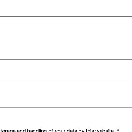
storage and handling of your data by this website.
*