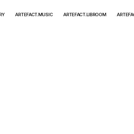
RY
ARTEFACT.MUSIC
ARTEFACT.LIBROOM
ARTEFA
Виконавці
Книги
Альбоми
Письменники
Концерти
Події
тя