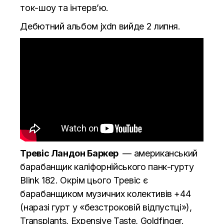
ток-шоу та інтерв’ю.
Дебютний альбом jxdn вийде 2 липня.
Тревіс
Ландон
Баркер
— американський
барабанщик
каліфорнійського панк-
гурту
Blink 182. Окрім цього Тревіс є
барабанщиком музичних колективів +44
(наразі гурт у «безстроковій відпустці»),
Transplants, Expensive Taste, Goldfinger.