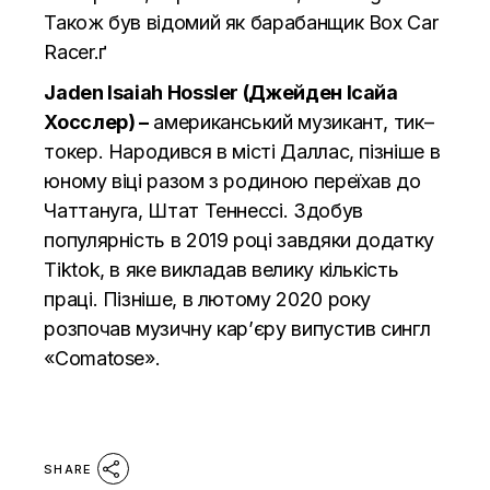
Також був відомий як барабанщик Box Car
Racer.ґ
Jaden Isaiah Hossler
(
Джейден
Ісайа
Хосслер
)
–
американський
музикант
,
тик
–
токер
.
Народився
в
місті
Даллас
,
пізніше
в
юному
віці
разом
з
родиною
переїхав до
Чаттануга
,
Штат
Теннессі
.
Здобув
популярність
в 2019 році
завдяки додатку
Tiktok
,
в
яке
викладав
велику кількість
праці
.
Пізніше
,
в
лютому
2020
року
розпочав
музичну
кар’єру
випустив
сингл
«
Comatose
»
.
SHARE