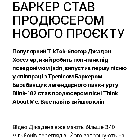
БАРКЕР СТАВ
ПРОДЮСЕРОМ
НОВОГО ПРОЄКТУ
Популярний TikTok-блогер
Джаден
Хосслер
, який робить поп-панк під
псевдонімом jxdn, випустив першу пісню
у співпраці з Тревісом Баркером.
Барабанщик легендарного панк-гурту
Blink-182 став продюсером пісні Think
About Me. Вже навіть вийшов кліп.
Відео
Джадена
вже мають більше 340
мільйонів переглядів. Його запрошують на