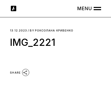
Skip
to
the
content
13.12.2023
BY
РОКСОЛАНА КРИВЕНКО
IMG_2221
SHARE