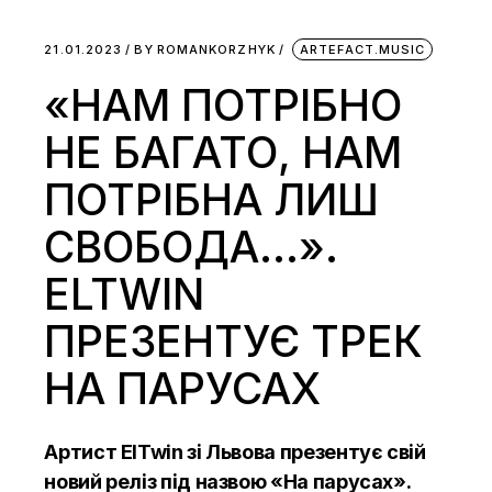
21.01.2023
BY
ROMANKORZHYK
ARTEFACT.MUSIC
«НАМ ПОТРІБНО
НЕ БАГАТО, НАМ
ПОТРІБНА ЛИШ
СВОБОДА…».
ELTWIN
ПРЕЗЕНТУЄ ТРЕК
НА ПАРУСАХ
Артист ElTwin зі Львова презентує свій
новий реліз під назвою «На парусах».