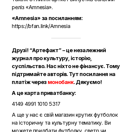
реліз «Amnesia».
«Amnesia» за посиланням:
https://bfan.link/Amnesia
Друзі! “Артефакт” – це незалежний
журнал про культуру, історію,
суспільство. Нас ніхто не фінансує. Тому
підтримайте авторів.
Тут
посилання на
платіж через
монобанк
. Дякуємо!
А це карта приватбанку:
4149 4991 1010 5317
А ще у нас є свій магазин крутих футболок
на історичну та культурну тематику. Ви
можете придбати футболку, светр чи