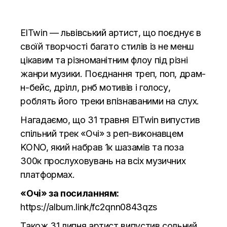
ElTwin — львівський артист, що поєднує в
своїй творчості багато стилів із не менш
цікавим та різноманітним флоу під різні
жанри музики. Поєднання треп, поп, драм-
н-бейс, дрілл, рнб мотивів і голосу,
роблять його треки впізнаваними на слух.
Нагадаємо, що 31 травня ElTwin випустив
спільний трек «Очі» з реп-виконавцем
KONO, який набрав 1к шазамів та поза
300к прослуховувань на всіх музичних
платформах.
«Очі» за посиланням:
https://album.link/fc2qnn0843qzs
Також 31 липня артист випустив сольний