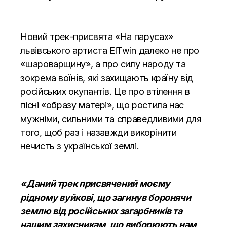
Новий трек-присвята «На парусах»
львівського артиста ElTwin далеко не про
«шароварщину», а про силу народу та
зокрема воїнів, які захищають країну від
російських окупантів. Це про втілення в
пісні «образу матері», що ростила нас
мужніми, сильними та справедливими для
того, щоб раз і назавжди викорінити
нечисть з української землі.
«Даний трек присвячений моєму
рідному вуйкові, що загинув боронячи
землю від російських загарбників та
нашим захисникам, що виборюють нам