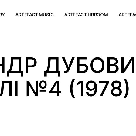
RY
ARTEFACT.MUSIC
ARTEFACT.LIBROOM
ARTEFA
Виконавці
Книги
ДР ДУБОВИ
Альбоми
Письменники
Концерти
Події
тя
І №4 (1978)