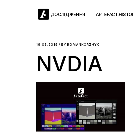
Skip
to
the
ДОСЛІДЖЕННЯ
ARTEFACT.HISTO
content
Античний двіж
19.03.2019
BY
ROMANKORZHYK
NVDIA
Такі середні віки
Ранній модерн
Довге ХІХ століт
Новітні історії