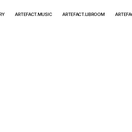
RY
ARTEFACT.MUSIC
ARTEFACT.LIBROOM
ARTEFA
Виконавці
Книги
Альбоми
Письменники
Концерти
Події
тя