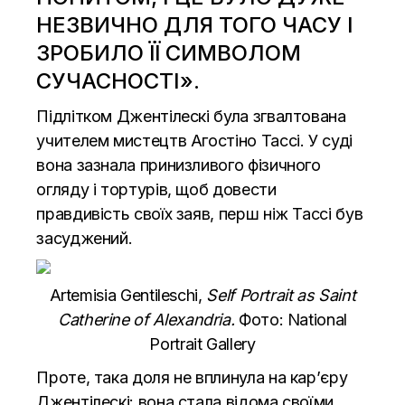
НЕЗВИЧНО ДЛЯ ТОГО ЧАСУ І
ЗРОБИЛО ЇЇ СИМВОЛОМ
СУЧАСНОСТІ».
Підлітком Джентілескі була згвалтована
учителем мистецтв Агостіно Тассі. У суді
вона зазнала принизливого фізичного
огляду і тортурів, щоб довести
правдивість своїх заяв, перш ніж Тассі був
засуджений.
Artemisia Gentileschi,
Self Portrait as Saint
Catherine of Alexandria.
Фото: National
Portrait Gallery
Проте, така доля не вплинула на кар’єру
Джентілескі: вона стала відома своїми