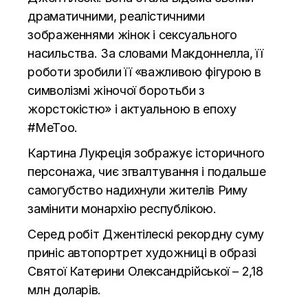
драматичними, реалістичними
зображеннями жінок і сексуального
насильства. За словами Макдоннелла, її
роботи зробили її «важливою фігурою в
символізмі жіночої боротьби з
жорстокістю» і актуальною в епоху
#MeToo.
Картина Лукреція зображує історичного
персонажа, чиє згвалтування і подальше
самогубство надихнули жителів Риму
замінити монархію республікою.
Серед робіт Джентілескі рекордну суму
приніс автопортрет художниці в образі
Святої Катерини Олександрійської – 2,18
млн доларів.