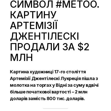
СИМВОЛ #METOO.
КАРТИНУ
АРТЕМІЗІЇ
ДЖЕНТІЛЕСКІ
ПРОДАЛИ ЗА $2
МЛН
Картина художниці 17-го століття
Артемізії Джентілескі Лукреція пішла з
молотка на торгах у Відні за суму вдвічі
більше початкової вартості – 2 млн
доларів замість 800 тис. доларів.