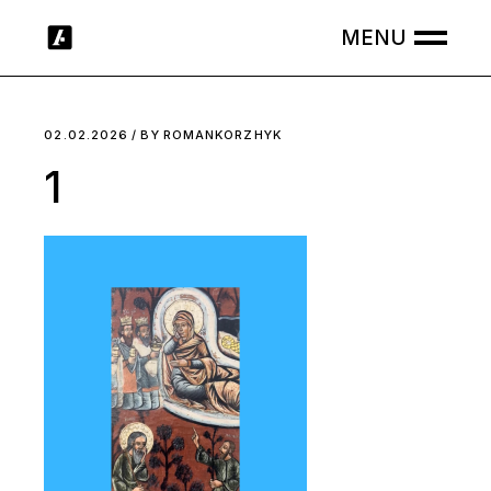
Skip
to
the
content
02.02.2026
BY
ROMANKORZHYK
1