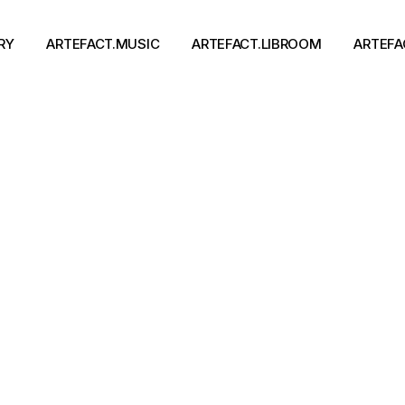
RY
ARTEFACT.MUSIC
ARTEFACT.LIBROOM
ARTEFA
Виконавці
Книги
Альбоми
Письменники
Концерти
Події
тя