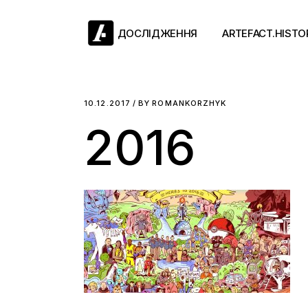
Skip
to
the
ДОСЛІДЖЕННЯ
ARTEFACT.HISTO
content
Античний двіж
10.12.2017
BY
ROMANKORZHYK
2016
Такі середні віки
Ранній модерн
Довге ХІХ століт
Новітні історії