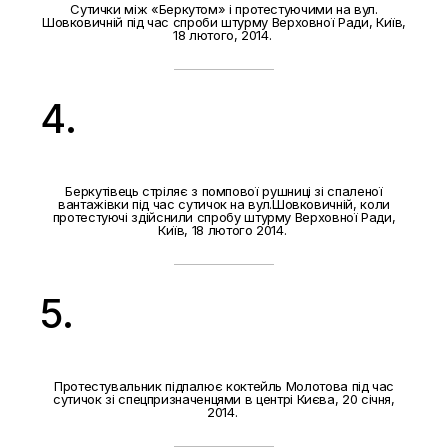
Сутички між «Беркутом» і протестуючими на вул.
Шовковичній під час спроби штурму Верховної Ради, Київ,
18 лютого, 2014.
4.
Беркутівець стріляє з помпової рушниці зі спаленої
вантажівки під час сутичок на вул.Шовковичній, коли
протестуючі здійснили спробу штурму Верховної Ради,
Київ, 18 лютого 2014.
5.
Протестувальник підпалює коктейль Молотова під час
сутичок зі спецпризначенцями в центрі Києва, 20 січня,
2014.