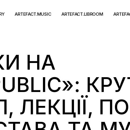
RY
ARTEFACT.MUSIC
ARTEFACT.LIBROOM
ARTEFA
Виконавці
Книги
КИ НА
Альбоми
Письменники
Концерти
Події
тя
PUBLIC»: КР
 ЛЕКЦІЇ, ПО
ТАВА ТА МУ