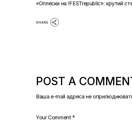
«Оплески на !FESTrepublic»: крутий сте
SHARE
POST A COMMEN
Ваша e-mail адреса не оприлюднюват