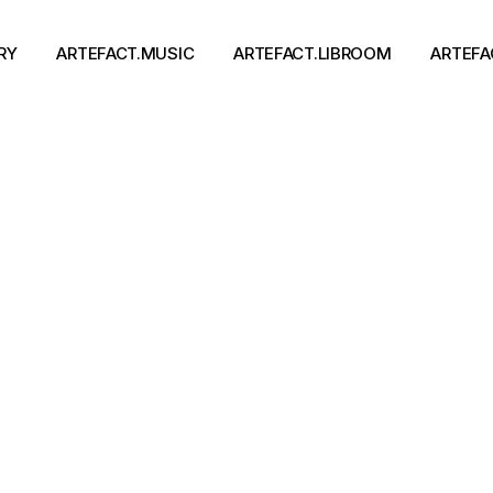
RY
ARTEFACT.MUSIC
ARTEFACT.LIBROOM
ARTEFA
Виконавці
Книги
Альбоми
Письменники
Концерти
Події
тя