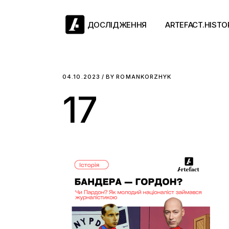
Skip
to
the
ДОСЛІДЖЕННЯ
ARTEFACT.HISTO
content
Античний двіж
04.10.2023
BY
ROMANKORZHYK
17
Такі середні віки
Ранній модерн
Довге ХІХ століт
Новітні історії