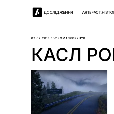
Skip
to
the
ДОСЛІДЖЕННЯ
ARTEFACT.HISTO
content
Античний двіж
02.02.2018
BY
ROMANKORZHYK
КАСЛ РО
Такі середні віки
Ранній модерн
Довге ХІХ століт
Новітні історії