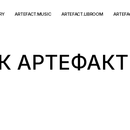
RY
ARTEFACT.MUSIC
ARTEFACT.LIBROOM
ARTEFA
Виконавці
Книги
К АРТЕФАКТ
Альбоми
Письменники
Концерти
Події
тя