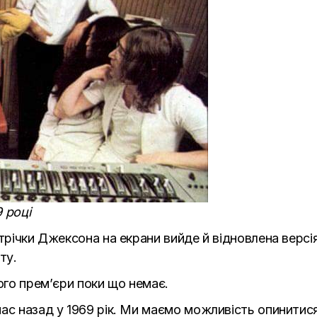
9 році
трічки Джексона на екрани вийде й відновлена версія
ту.
його прем’єри поки що немає.
ас назад у 1969 рік. Ми маємо можливість опинитися 