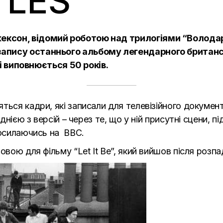
TLES
ксон, відомий роботою над трилогіями “Володар п
апису останнього альбому легендарного британсь
оці виповнюється 50 років.
ться кадри, які записали для телевізійного документ
однією з версій – через те, що у ній присутні сцени, 
силаючись на
BBC
.
овою для фільму “Let It Be”, який вийшов після розпа