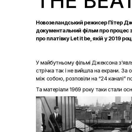
THE BEA
Новозеландський режисер Пітер Дже
документальний фільм про процес з
про платівку Let it be, якій у 2019 р
У майбутньому фільмі Джексона з’явля
стрічка так і не вийшла на екрани. За 
між собою, розповіли на
“24 каналі”
по
Та матеріали 1969 року таки стали осн