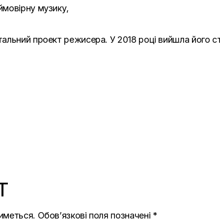
ймовірну музику,
альний проект режисера. У 2018 році вийшла його ст
T
иметься.
Обов’язкові поля позначені
*