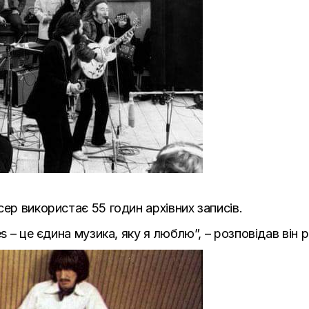
ер використає 55 годин архівних записів.
s – це єдина музика, яку я люблю”, – розповідав він 