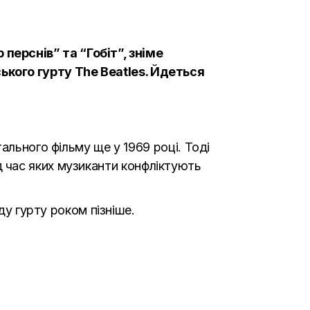
ерснів” та “Гобіт”, зніме
кого гурту The Beatles. Йдеться
ального фільму ще у 1969 році. Тоді
під час яких музиканти конфліктують
ду гурту роком пізніше.