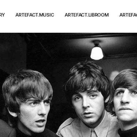
RY
ARTEFACT.MUSIC
ARTEFACT.LIBROOM
ARTEFA
Виконавці
Книги
Альбоми
Письменники
Концерти
Події
тя