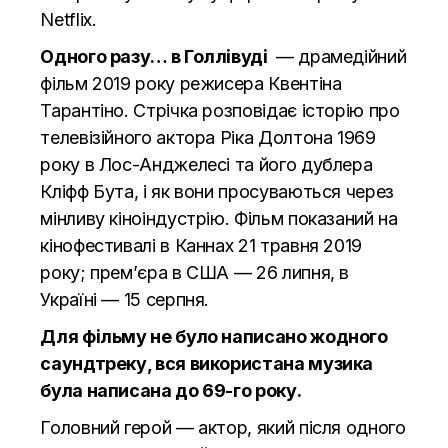
Netflix.
Одного разу… в Голлівуді
— драмедійний
фільм 2019 року режисера Квентіна
Тарантіно. Стрічка розповідає історію про
телевізійного актора Ріка Долтона 1969
року в Лос-Анджелесі та його дублера
Кліфф Бута, і як вони просуваються через
мінливу кіноіндустрію. Фільм показаний на
кінофестивалі в Каннах 21 травня 2019
року; прем’єра в США — 26 липня, в
Україні — 15 серпня.
Для фільму не було написано жодного
саундтреку, вся використана музика
була написана до 69-го року.
Головний герой — актор, який після одного