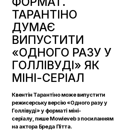
ФОРМАТ.
ТАРАНТІНО
ДУМАЄ
ВИПУСТИТИ
«ОДНОГО РАЗУ У
ГОЛЛІВУДІ» ЯК
МІНІ-СЕРІАЛ
Квентін Тарантіно може випустити
режисерську версію «Одного разу у
Голлівуді» у форматі міні-
серіалу,
пише
Mowieveb з посиланням
на актора Бреда Пітта.