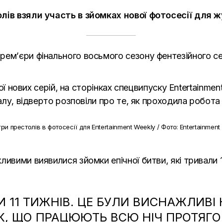
олів взяли участь в зйомках нової фотосесії для ж
ем’єри фінального восьмого сезону фентезійного сері
ерої нових серій, на сторінках спецвипуску Entertainm
іалу, відверто розповіли про те, як проходила робот
Ігри престолів в фотосесії для Entertainment Weekly / Фото: Entertainment
ливими виявилися зйомки епічної битви, які тривали 
 11 ТИЖНІВ. ЦЕ БУЛИ ВИСНАЖЛИВІ 
ІК, ЩО ПРАЦЮЮТЬ ВСЮ НІЧ ПРОТЯГ