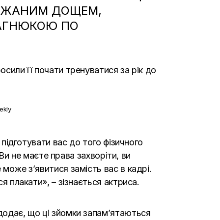
РИЖАНИМ ДОЩЕМ,
БАГНЮКОЮ ПО
осили її почати тренуватися за рік до
ekly
е підготувати вас до того фізичного
 Ви не маєте права захворіти, ви
 може з’явитися замість вас в кадрі.
я плакати», – зізнається актриса.
 додає, що ці зйомки запам’ятаються