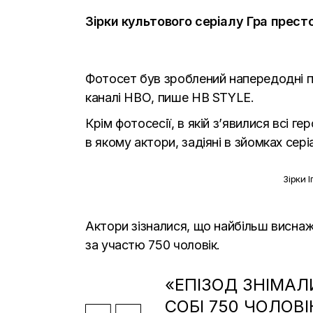
Зірки культового серіалу Гра прест
Фотосет був зроблений напередодні пр
каналі НВО, пише
НВ STYLE.
Крім фотосесії, в якій з’явилися всі г
в якому актори, задіяні в зйомках сер
Зірки 
Актори зізналися, що найбільш виснаж
за участю 750 чоловік.
«ЕПІЗОД ЗНІМАЛИ
СОБІ 750 ЧОЛОВ