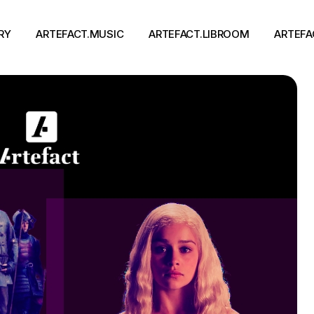
RY
ARTEFACT.MUSIC
ARTEFACT.LIBROOM
ARTEFA
Виконавці
Книги
Альбоми
Письменники
Концерти
Події
тя