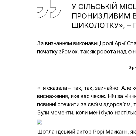
У СІЛЬСЬКІЙ МІ
ПРОНИЗЛИВИМ В
ЩИКОЛОТКУ», –
За визнанням виконавиці ролі Арьї Ста
початку зйомок, так як робота над фі
Зір
«І я сказала – так, так, звичайно. Але
виснаження, яке вас чекає. Ніч за ніччю
повинні стежити за своїм здоров’ям, т
Були моменти, коли мені було настільк
Шотландський актор Рорі Макканн, яки