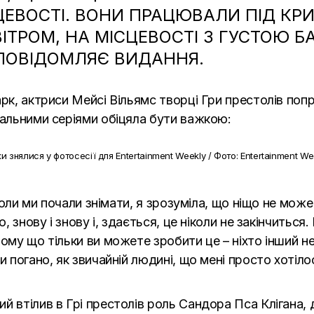
СЦЕВОСТІ. ВОНИ ПРАЦЮВАЛИ ПІД К
ІТРОМ, НА МІСЦЕВОСТІ З ГУСТОЮ 
 ПОВІДОМЛЯЄ ВИДАННЯ.
рк, актриси Мейсі Вільямс творці Гри престолів попр
нальними серіями обіцяла бути важкою:
ки знялися у фотосесії для Entertainment Weekly / Фото: Entertainment We
 коли ми почали знімати, я зрозуміла, що ніщо не мож
, знову і знову і, здається, це ніколи не закінчиться.
ому що тільки ви можете зробити це – ніхто інший не
и погано, як звичайній людині, що мені просто хотілос
й втілив в Грі престолів роль Сандора Пса Клігана,