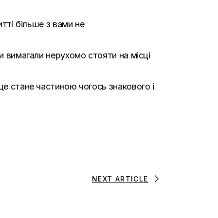
итті більше з вами не
ни вимагали нерухомо стояти на місці
це стане частиною чогось знакового і
NEXT ARTICLE