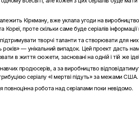
одному всесвіті, але кожен з цих серіалів буде мати 
алежить Кіркману, вже уклала угоди на виробництво в
 та Кореї, проте скільки саме буде серіалів інформаці
підтримувати творчі таланти та створювати для ни
ть років» — унікальний випадок. Цей проект дасть н
вати в життя сюжети, засновані на одній і тій же іде
навчих продюсерів, а за виробництво відповідатиму
трибуцією серіалу «
І мертві підуть
» за межами США.
ся повноцінна робота над серіалами поки невідомо.