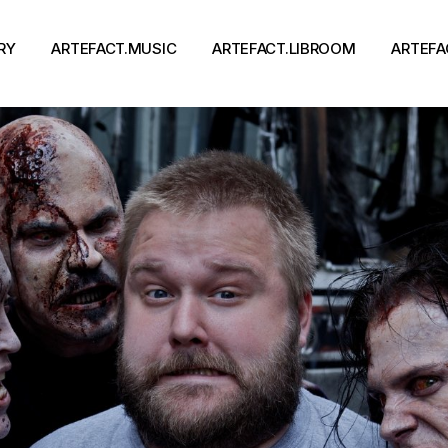
RY
ARTEFACT.MUSIC
ARTEFACT.LIBROOM
ARTEFA
Виконавці
Книги
Альбоми
Письменники
Концерти
Події
тя