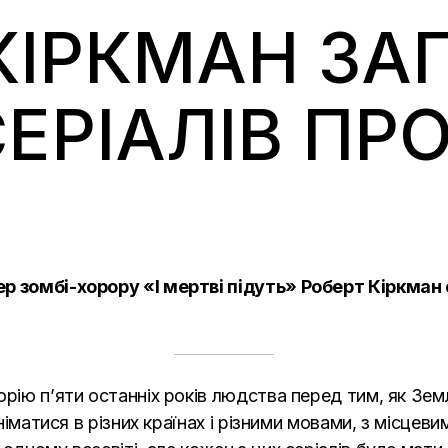
КІРКМАН ЗА
ЕРІАЛІВ ПРО
ер зомбі-хорору «
І мертві підуть
» Роберт Кіркман
орію п’яти останніх років людства перед тим, як Зе
зніматися в різних країнах і різними мовами, з місце