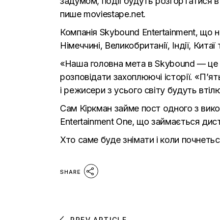
задумом, події будуть розгортатися в 
пише
moviestape.net.
Компанія Skybound Entertainment, що н
Німеччині, Великобританії, Індії, Китаї
«Наша головна мета в Skybound — це 
розповідати захоплюючі історії. «П’я
і режисери з усього світу будуть втілю
Сам Кіркман займе пост одного з вико
Entertainment One, що займається дис
Хто саме буде знімати і коли почнеть
SHARE
PREV ARTICLE