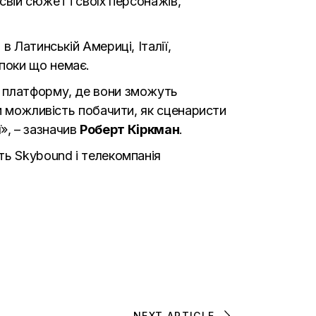
свій сюжет і своїх персонажів,
 Латинській Америці, Італії,
ї поки що немає.
х платформу, де вони зможуть
ам можливість побачити, як сценаристи
ї», – зазначив
Роберт Кіркман
.
ть Skybound і телекомпанія
NEXT ARTICLE