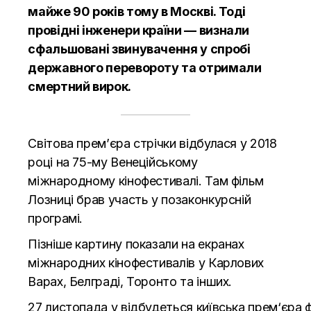
майже 90 років тому в Москві. Тоді
провідні інженери країни — визнали
сфальшовані звинувачення у спробі
державного перевороту та отримали
смертний вирок.
Світова прем’єра стрічки відбулася у 2018
році на 75-му Венеційському
міжнародному кінофестивалі. Там фільм
Лозниці брав участь у позаконкурсній
програмі.
Пізніше картину показали на екранах
міжнародних кінофестивалів у Карлових
Варах, Белграді, Торонто та інших.
27
листопада
у
відбудеться
київська
прем
‘
єра