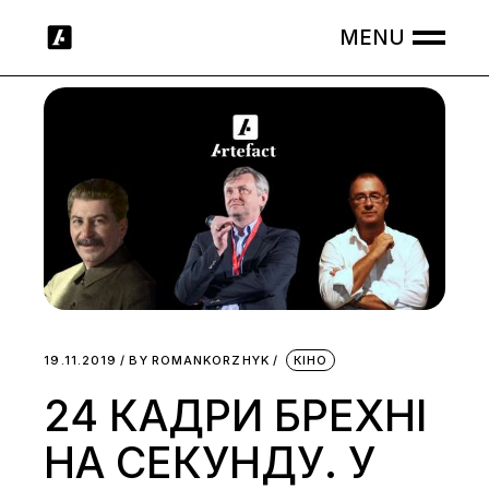
Skip
to
the
content
19.11.2019
BY
ROMANKORZHYK
КІНО
24 КАДРИ БРЕХНІ
НА СЕКУНДУ. У