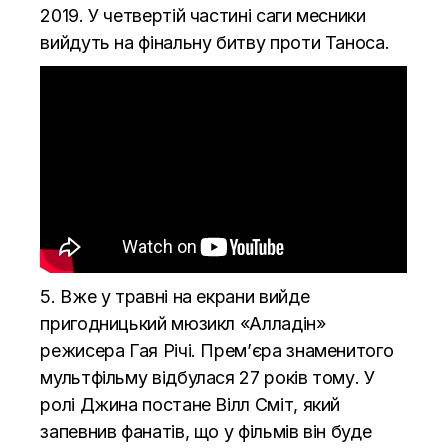
2019. У четвертій частині саги месники
вийдуть на фінальну битву проти Таноса.
5. Вже у травні на екрани вийде
пригодницький мюзикл «Алладін»
режисера Гая Річі. Прем’єра знаменитого
мультфільму відбулася 27 років тому. У
ролі Джина постане Вілл Сміт, який
запевнив фанатів, що у фільмів він буде