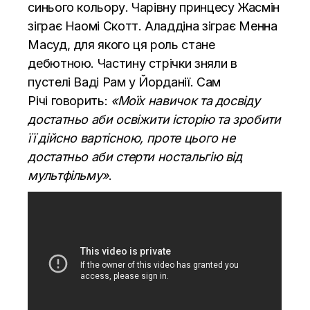
синього кольору. Чарівну принцесу Жасмін
зіграє Наомі Скотт. Аладдіна зіграє Менна
Масуд, для якого ця роль стане
дебютною. Частину стрічки зняли в
пустелі Ваді Рам у Йорданії. Сам
Річі
говорить
:
«Моїх навичок та досвіду
достатньо аби освіжити історію та зробити
її дійсно вартісною, проте цього не
достатньо аби стерти ностальгію від
мультфільму»
.