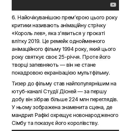
6. Найочікуванішою прем’єрою цього року
критики називають анімаційну стрічку
«Король лев», яка з’явиться у прокаті
влітку 2019. Це ремейк однойменного
анімаційного фільму 1994 року, який цього
року святкує своє 25-річчя. Проте його
творці запевняють — він не стане
покадровою екранізацією мультфільму.
Тизер до фільму став найпопулярнішим на
ютуб-каналі Студії Дісней — за першу
добу він зібрав більше 224 млн переглядів.
У ньому зображена знаменита сцена, де
мандрил Рафікі охрещує новонародженого
Сімбу та показує його королівству.