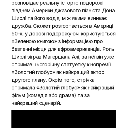
розповідає реальну історію подорожі
півднем Америки джазового піаніста Дона
Ширлі та його водія, між якими виникає
дружба. Сюжет розгортається в Америці
60-х, у дорозі подорожуючі користуються
«Зеленою книгою» з інформацією про
безпечні місця для афроамериканців. Роль
Ширлі зіграв Магершала Алі, за неї він уже
отримав цьогорічну статуетку кінопремії
«Золотий глобус» як найкращий актор
другого плану. Окрім того, стрічка
отримала «Золотий глобус» як найкращий
фільм (комедія або драма) та за
найкращий сценарій.