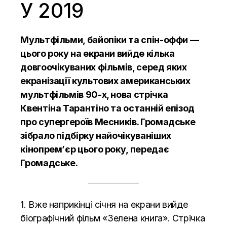
У 2019
Мультфільми, байопіки та спін-оффи —
цього року на екрани вийде кілька
довгоочікуваних фільмів, серед яких
екранізації культових американських
мультфільмів 90-х, нова стрічка
Квентіна Тарантіно та останній епізод
про супергероїв Месників. Громадське
зібрало підбірку найочікуваніших
кінопрем’єр цього року, передає
Громадське.
1. Вже наприкінці січня на екрани вийде
біографічний фільм «Зелена книга». Стрічка