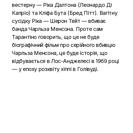
вестерну — Ріка Далтона (Леонардо Ді
Капріо) та Кліфа Бута (Бред Пітт). Вагітну
сусідку Ріка — Шерон Тейт — вбиває
банда Чарльза Менсона. Проте сам
Тарантіно
говорить
, що це не буде
біографічний фільм про серійного вбивцю
Чарльза Менсона, це буде історія, що
відбувається в Лос-Анджелесі в 1969 році
— у епоху розквіту хіппі в Голівуді.