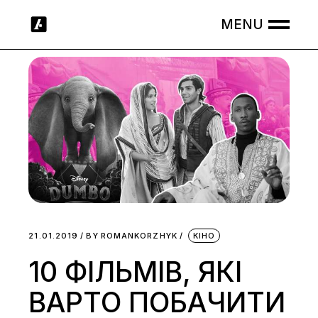
Skip
to
the
content
21.01.2019
BY
ROMANKORZHYK
КІНО
10 ФІЛЬМІВ, ЯКІ
ВАРТО ПОБАЧИТИ