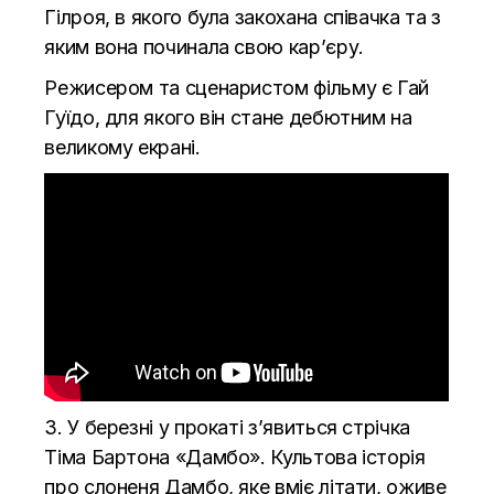
Гілроя, в якого була закохана співачка та з
яким вона починала свою кар’єру.
Режисером та сценаристом фільму є Гай
Гуїдо, для якого він стане дебютним на
великому екрані.
3. У березні у прокаті з’явиться стрічка
Тіма Бартона «Дамбо». Культова історія
про слоненя Дамбо, яке вміє літати, оживе