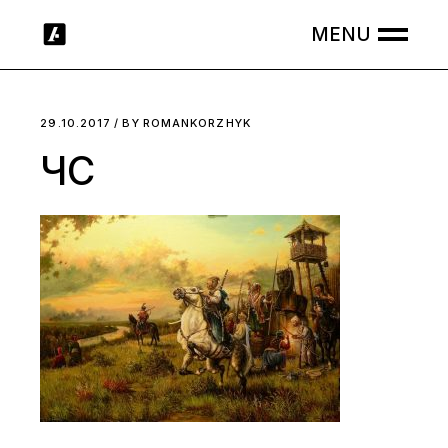
Skip
to
the
content
29.10.2017
BY
ROMANKORZHYK
ЧС