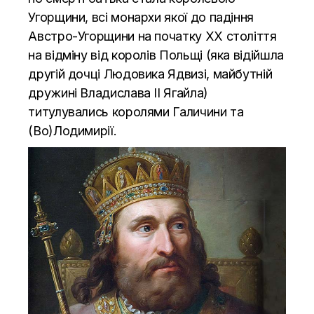
Угорщини, всі монархи якої до падіння
Австро-Угорщини на початку ХХ століття
на відміну від королів Польщі (яка відійшла
другій дочці Людовика Ядвизі, майбутній
дружині Владислава II Ягайла)
титулувались королями Галичини та
(Во)Лодимирії.