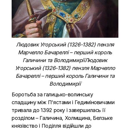
Людовик Угорський (1326-1382) пензля
Марчелло Бачареллі – перший король
Галичини та ВолодимиріїЛюдовик
Угорський (1326-1382) пензля Марчелло
Бачареллі – перший король Галичини та
Володимирії
Боротьба за галицько-волинську
спадщину між П’ястами і Гедиміновичами
тривала до 1392 року і завершилась її
розділом – Галичина, Холмщина, Белзьке
князівство і Поділля відійшли до