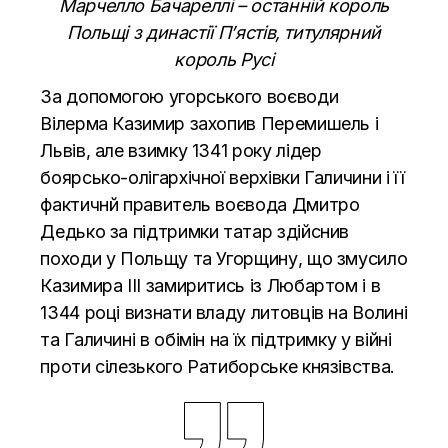
Марчелло Бачареллі – останній король
Польщі з династії П’ястів, титулярний
король Русі
За допомогою угорського воєводи
Вілерма Казимир захопив Перемишель і
Львів, але взимку 1341 року лідер
боярсько-олігархічної верхівки Галичини і її
фактичнй правитель воєвода Дмитро
Дедько за підтримки татар здійснив
походи у Польщу та Угорщину, що змусило
Казимира ІІІ замиритись із Любартом і в
1344 році визнати владу литовців на Волині
та Галичині в обімін на їх підтримку у війні
проти сілезького Ратиборське князівства.