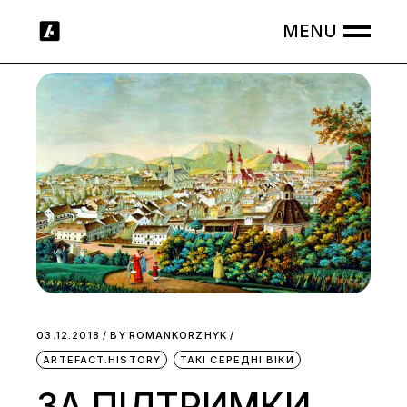
Skip
to
the
content
03.12.2018
BY
ROMANKORZHYK
ARTEFACT.HISTORY
ТАКІ СЕРЕДНІ ВІКИ
ЗА ПІДТРИМКИ