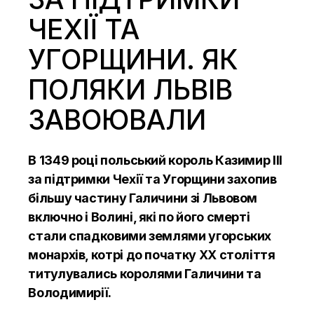
ЧЕХІЇ ТА
УГОРЩИНИ. ЯК
ПОЛЯКИ ЛЬВІВ
ЗАВОЮВАЛИ
В 1349 році польський король Казимир III
за підтримки Чехії та Угорщини захопив
більшу частину Галичини зі Львовом
включно і Волині, які по його смерті
стали спадковими землями угорських
монархів, котрі до початку ХХ століття
титулувались королями Галичини та
Володимирії.