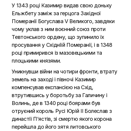
У 1343 році Казимир видав свою доньку
Ельжбету заміж за герцога Західної
Померанії Богуслава V Великого, завдяки
чому уклав з ним воєнний союз проти
Тевтонського ордену, що зупинило їх
просування у Східніїй Померанії, і в 1348
році примирився із мазовецькими та
плоцькими князями.
Уникнувши війни на чотири фронти, втрату
земель на заході і півночі Казимир
компенсував експансією на Схід,
втрутившись у боротьбу за Галичину і
Волинь, де в 1340 році боярами був
отруєний король Русі Юрій II Болеслав з
династії П’ястів, зі смертю якого корона
перейшла до його зятя литовського