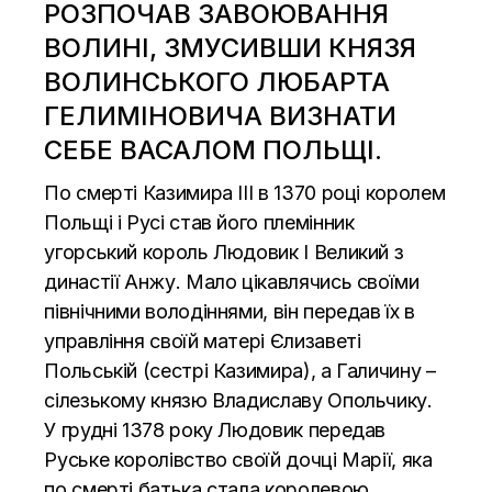
РОЗПОЧАВ ЗАВОЮВАННЯ
ВОЛИНІ, ЗМУСИВШИ КНЯЗЯ
ВОЛИНСЬКОГО ЛЮБАРТА
ГЕЛИМІНОВИЧА ВИЗНАТИ
СЕБЕ ВАСАЛОМ ПОЛЬЩІ.
По смерті Казимира ІІІ в 1370 році королем
Польщі і Русі став його племінник
угорський король Людовик I Великий з
династії Анжу. Мало цікавлячись своїми
північними володіннями, він передав їх в
управління своїй матері Єлизаветі
Польській (сестрі Казимира), а Галичину –
сілезькому князю Владиславу Опольчику.
У грудні 1378 року Людовик передав
Руське королівство своїй дочці Марії, яка
по смерті батька стала королевою