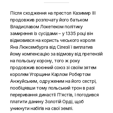
Після сходження на престол Казимир III
продовжив розпочату його батьком
Владиславом Локетеком політику
замирення із сусідами – у 1335 році він
відмовився на користь чеського короля
Яна Люксембурга від Сілезії і виплатив
йому компенсацію за відмову від претензій
на польську корону, того ж року
продовжив воєнний союз зі своїм зятем
королем Угорщини Карлом Робертом
Анжуйським, одруженим на його сестрі,
пообіцявши тому польський трон в разі
переривання династії П’ястів, і погодився
платити данину Золотій Орді, щоб
уникнути набігів на свої землі.