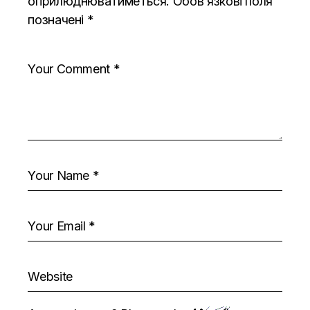
оприлюднюватиметься.
Обов’язкові поля
позначені
*