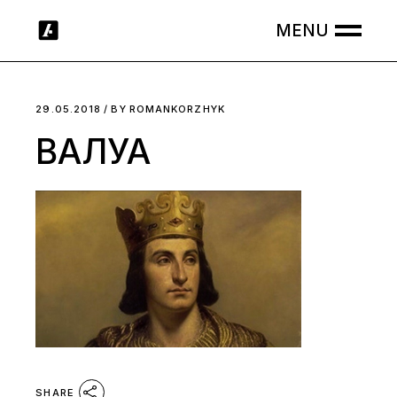
Skip
to
the
content
29.05.2018
BY
ROMANKORZHYK
ВАЛУА
SHARE