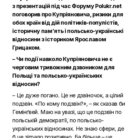
з презентацій під час Форуму
Polukr.net
поговорив про Купріяновича, ризики для
обох країн від дій політиків-популістів,
історичну пам’ять і польсько-українські
відносини з істориком Ярославом
Грицаком.
– Чи події навколо Купріяновича не є
черговим тривожним дзвоником для
Польщі та польсько-українських
відносин?
– Це дуже погано. Це не дзвіночок, а цілий
подзвін. «По кому подзвін?», – як сказав би
Гемінґвей. Маю на увазі, що це подзвін по
польській демократії, по польсько-
українських відносинах. Не знаю сфери, де
б це зіграло позитивно. Ба більше – це