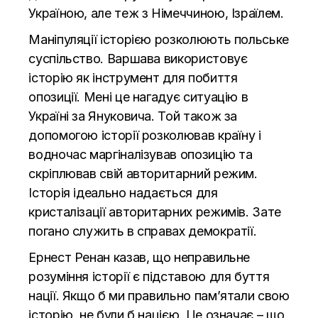
Україною, але теж з Німеччиною, Ізраїлем.
Маніпуляції історією розколюють польське
суспільство. Варшава використовує
історію як інструмент для побиття
опозиції. Мені це нагадує ситуацію в
Україні за Януковича. Той також за
допомогою історії розколював країну і
водночас маргіналізував опозицію та
скріплював свій авторитарний режим.
Історія ідеально надається для
кристалізації авторитарних режимів. Зате
погано служить в справах демократії.
Ернест Ренан казав, що неправильне
розуміння історії є підставою для буття
нації. Якщо б ми правильно пам’ятали свою
історію, не були б нацією. Це означає – що