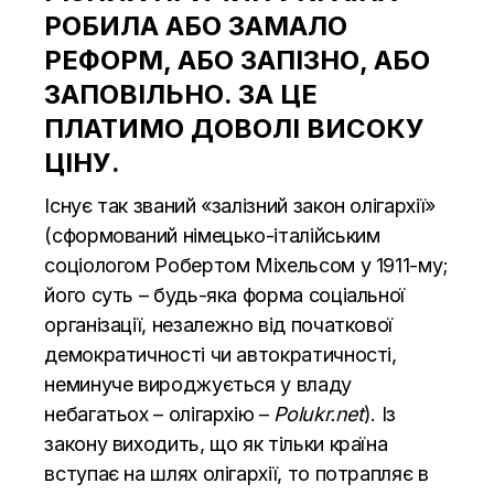
РОБИЛА АБО ЗАМАЛО
РЕФОРМ, АБО ЗАПІЗНО, АБО
ЗАПОВІЛЬНО. ЗА ЦЕ
ПЛАТИМО ДОВОЛІ ВИСОКУ
ЦІНУ.
Існує так званий «залізний закон олігархії»
(сформований німецько-італійським
соціологом Робертом Міхельсом у 1911-му;
його суть – будь-яка форма соціальної
організації, незалежно від початкової
демократичності чи автократичності,
неминуче вироджується у владу
небагатьох – олігархію –
Polukr.net
). Із
закону виходить, що як тільки країна
вступає на шлях олігархії, то потрапляє в