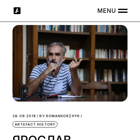
Skip
to
the
content
26.09.2018
BY
ROMANKORZHYK
ARTEFACT.HISTORY