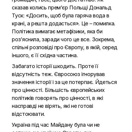
сказав колись премʼєр Польщі Дональд
Туск: «Досить, щоб була гаряча вода в
крані, а решта додасться». Це – помилка.
Політика вимагає метафізики, яка би
роз’яснила, заради чого це все. Зокрема,
спільні розповіді про Європу, в якій, серед
іншого, є її східна частина.
Забагато історії шкодить. Проте її
відсутність теж. Євросоюз ігнорував
значення історії і за це потерпає. Йдеться
про цінності. Більшість європейських
політиків говорять про цінності, в які
насправді не вірять, які не готові
відстоювати.
Україна під час Майдану була чи не