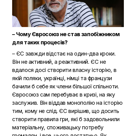
– Чому Євросоюз не став запобіжником
для таких процесів?
– ЄС завжди відстає на один-два кроки.
Він не активний, а реактивний. ЄС не
вдалося досі створити власну історію, в
якій поляки, українці, німці та французи
бачили б себе як члени більшої спільноти.
Євросоюз сам перебуває в кризі, на яку
заслужив. Він віддав монополію на історію
тим, кому не слід. ЄС вирішив, що досить
створити правила гри, які б задовольнили
матеріальну, споживацьку потребу
громадян, і все, цього достатньо. Як