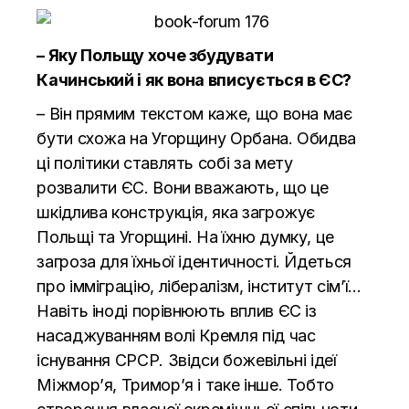
– Яку Польщу хоче збудувати
Качинський і як вона вписується в ЄС?
– Він прямим текстом каже, що вона має
бути схожа на Угорщину Орбана. Обидва
ці політики ставлять собі за мету
розвалити ЄС. Вони вважають, що це
шкідлива конструкція, яка загрожує
Польщі та Угорщині. На їхню думку, це
загроза для їхньої ідентичності. Йдеться
про імміграцію, лібералізм, інститут сімʼї…
Навіть іноді порівнюють вплив ЄС із
насаджуванням волі Кремля під час
існування СРСР. Звідси божевільні ідеї
Міжморʼя, Триморʼя і таке інше. Тобто