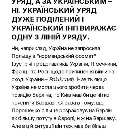
УРЯД, А ЗА УКРАЇНСЬКИМ –
НІ. УКРАЇНСЬКИЙ УРЯД
ДУЖЕ ПОДІЛЕНИЙ І
УКРАЇНСЬКИЙ ІНП ВИРАЖАЄ
ОДНУ З ЛІНІЙ УРЯДУ.
Чи, наприклад, Україна не запросила
Польщу в “нормандський формат”
(зустрічі представників України, Німеччини,
Франції та Росії щодо припинення війни на
сході України –
Polukr.net
). Навіть якщо
Україна не могла цього зробити через
позицію Берліна, то Київ мав би це чітко
пояснити Варшаві. Справа в тому, що
Порошенко більше розраховує на Берлін
як більшу потугу в Європі, ніж на Варшаву.
Але в цій ситуації він теж мав би більш