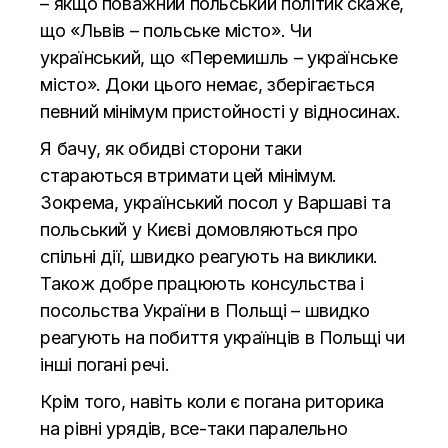
– якщо поважний польський політик скаже,
що «Львів – польське місто». Чи
український, що «Перемишль – українське
місто». Доки цього немає, зберігається
певний мінімум пристойності у відносинах.
Я бачу, як обидві сторони таки
стараються втримати цей мінімум.
Зокрема, український посол у Варшаві та
польський у Києві домовляються про
спільні дії, швидко реагують на виклики.
Також добре працюють консульства і
посольства України в Польщі – швидко
реагують на побиття українців в Польщі чи
інші погані речі.
Крім того, навіть коли є погана риторика
на рівні урядів, все-таки паралельно