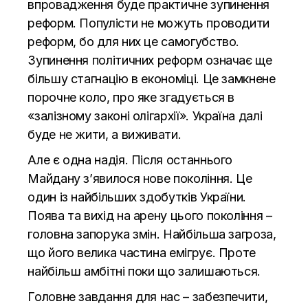
впровадження буде практичне зупинення
реформ. Популісти не можуть проводити
реформ, бо для них це самогубство.
Зупинення політичних реформ означає ще
більшу стагнацію в економіці. Це замкнене
порочне коло, про яке згадується в
«залізному законі олігархії». Україна далі
буде не жити, а виживати.
Але є одна надія. Після останнього
Майдану зʼявилося нове покоління. Це
один із найбільших здобутків України.
Поява та вихід на арену цього покоління –
головна запорука змін. Найбільша загроза,
що його велика частина емігрує. Проте
найбільш амбітні поки що залишаються.
Головне завдання для нас – забезпечити,