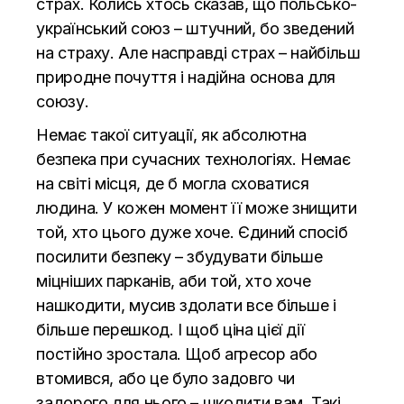
страх. Колись хтось сказав, що польсько-
український союз – штучний, бо зведений
на страху. Але насправді страх – найбільш
природне почуття і надійна основа для
союзу.
Немає такої ситуації, як абсолютна
безпека при сучасних технологіях. Немає
на світі місця, де б могла сховатися
людина. У кожен момент її може знищити
той, хто цього дуже хоче. Єдиний спосіб
посилити безпеку – збудувати більше
міцніших парканів, аби той, хто хоче
нашкодити, мусив здолати все більше і
більше перешкод. І щоб ціна цієї дії
постійно зростала. Щоб агресор або
втомився, або це було задовго чи
задорого для нього – шкодити вам. Такі