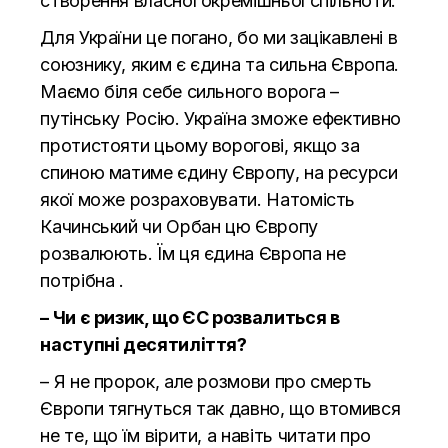
створення власної окремішньої спільноти.
Для України це погано, бо ми зацікавлені в
союзнику, яким є єдина та сильна Європа.
Маємо біля себе сильного ворога –
путінську Росію. Україна зможе ефективно
протистояти цьому ворогові, якщо за
спиною матиме єдину Європу, на ресурси
якої може розраховувати. Натомість
Качинський чи Орбан цю Європу
розвалюють. Їм ця єдина Європа не
потрібна .
– Чи є ризик, що ЄС розвалиться в
наступні десятиліття?
– Я не пророк, але розмови про смерть
Європи тягнуться так давно, що втомився
не те, що їм вірити, а навіть читати про