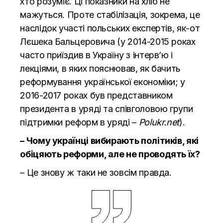
хто розуміє. Ці показники на хліб не
мажуться. Проте стабілізація, зокрема, це
наслідок участі польських експертів, як-от
Лєшека Бальцеровича (у 2014-2015 роках
часто приїздив в Україну з інтервʼю і
лекціями, в яких пояснював, як бачить
реформування української економіки; у
2016-2017 роках був представником
президента в уряді та співголовою групи
підтримки реформ в уряді –
Polukr.net
).
– Чому українці вибирають політиків, які
обіцяють реформи, але не проводять їх?
– Це знову ж таки не зовсім правда.