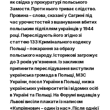
як свідка у прокуратурі польського
Замостя. Проти нього триває слідство.
Провина – слова, сказані у Сагрині під
час урочистостей з вшанування вбитих
польським підпіллям українців у 1944
році. Переслідують його згідно зі
статтею 133 Кримінального кодексу
Польщі – покарання за образу
польського народу. Історикові загрожує
до 3 років увʼязнення.
Із закликом
припинити переслідування виступили
українська громада в Польщі, МЗС
України, посол України в Польщі, низка
українських університетів і відомих осіб
в Україні та Польщі. На Форумі видавців у
Львові висіли плакати із написом
«Купріянович – один із нас». Після однієї