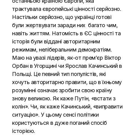
останньою країною Європи, яка
трактувала європейські цінності серйозно.
Настільки серйозно, що українці готові
були жертвувати заради них багато чим,
навіть життям. Натомість в ЄС цінності та
історія були віддані авторитарним
режимам, неліберальним демократіям.
Маю на увазі лідерів, як-от премʼєр Віктор
Орбан в Угорщині чи Ярослав Качинський в
Польщі. Це певний тип популістів, які
хочуть авторитарно правити, що в їхньому
розумінні означає зробити свою країну
знову великою. Як каже Путін, «встати з
колін». Чи, як каже Качинський, «виправити
ситуацію». У цьому сенсі політики
користуються в дуже поганий спосіб
історією.