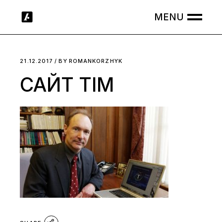
Skip
to
the
content
21.12.2017
BY
ROMANKORZHYK
САЙТ ТІМ