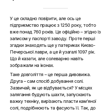
У це складно повірити, але ось це
підприємство працює з 1250 року, тобто
вже понад 760 років. Це офіційно – згідно із
записом у паспорті заводу. Проте перші
згадки знаходять ще у патериках Києво-
Печерської лаври, а це й узагалі 1097 рік.
Що й казати, але солеварню навіть
зображали на іконах.
Таке довголіття – це перша дивовижа.
Друга – сам спосіб добування солі.
Зазвичай, як це відбувається? У місцях
залягання будують шахти, запускають
важку техніку, вирізають пласти кам’яної
солі, подрібнюють та фасують її. Так, до