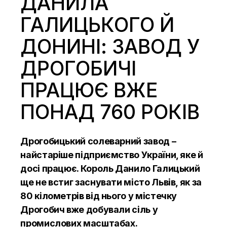
ДАНИЛА
ГАЛИЦЬКОГО Й
ДОНИНІ: ЗАВОД У
ДРОГОБИЧІ
ПРАЦЮЄ ВЖЕ
ПОНАД 760 РОКІВ
Дрогобицький солеварний завод –
найстаріше підприємство України, яке й
досі працює. Король Данило Галицький
ще не встиг заснувати місто Львів, як за
80 кілометрів від нього у містечку
Дрогобич вже добували сіль у
промислових масштабах.