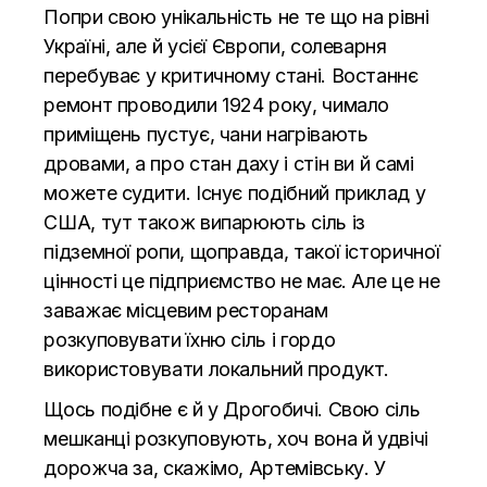
Попри свою унікальність не те що на рівні
Україні, але й усієї Європи, солеварня
перебуває у критичному стані. Востаннє
ремонт проводили 1924 року, чимало
приміщень пустує, чани нагрівають
дровами, а про стан даху і стін ви й самі
можете судити. Існує подібний приклад у
США, тут також випарюють сіль із
підземної ропи, щоправда, такої історичної
цінності це підприємство не має. Але це не
заважає місцевим ресторанам
розкуповувати їхню сіль і гордо
використовувати локальний продукт.
Щось подібне є й у Дрогобичі. Свою сіль
мешканці розкуповують, хоч вона й удвічі
дорожча за, скажімо, Артемівську. У