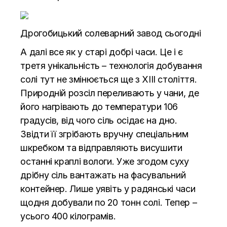
Дрогобицький солеварний завод сьогодні
А далі все як у старі добрі часи. Це і є
третя унікальність – технологія добування
солі тут не змінюється ще з XIII століття.
Природній розсіл переливають у чани, де
його нагрівають до температури 106
градусів, від чого сіль осідає на дно.
Звідти її згрібають вручну спеціальним
шкребком та відправляють висушити
останні краплі вологи. Уже згодом суху
дрібну сіль вантажать на фасувальний
контейнер. Лише уявіть у радянські часи
щодня добували по 20 тонн солі. Тепер –
усього 400 кілограмів.