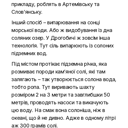
прикладу, роблять в Артемівську та
Слов’янську.
Інший спосіб – випарювання на сонці
морської води. Або ж видобування із дна
соляних озер. У Дрогобичі ж зовсім інша
технологія. Тут сіль випарюють із солоних
підземних вод.
Під містом протікає підземна річка, яка
розмиває породи кам’яної солі, які там
залягають – так утворюється солона вода,
тобто ропа. Тут виривають шахту
розміром 2 на 3 метри та завглибшки 50
метрів, проводять насоси та викачують
цю воду. На смак вона солоніша, ніж в
океані, що й не дивно. Адже в одному літрі
аж 300 грамів солі.