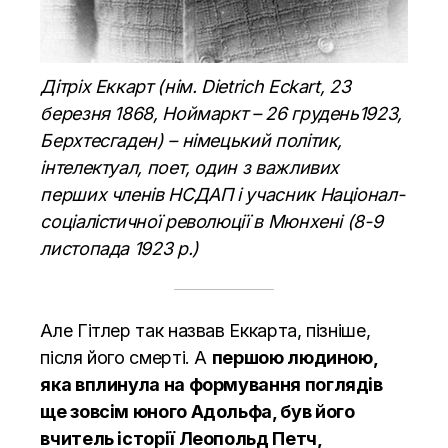
Дітріх Еккарт (нім. Dietrich Eckart, 23
березня 1868, Ноймаркт – 26 грудень1923,
Берхтесгаден) – німецький політик,
інтелектуал, поет, один з важливих
перших членів НСДАП і учасник Націонал-
соціалістичної революції в Мюнхені (8-9
листопада 1923 р.)
Але Гітлер так назвав Еккарта, пізніше,
після його смерті. А
першою людиною,
яка вплинула на формування поглядів
ще зовсім юного Адольфа, був його
вчитель історії Леопольд Петч,