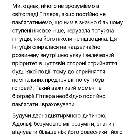
Ми, однак, нічого не зрозуміємо в
світогляді Гітлера, якщо постійно не
пам’ятатимемо, що ним в значно більшому
ступені ніж все інше, керувала потужна
інтуїція, яка його ніколи не підводила. Ця
інтуїція спиралася на надзвичайно
розвинену внутрішню уяву і величезний
пріоритет в чуттєвій стороні сприйняття
будь-якої події, тому до сприйняття
номінальних предтеч він по суті був
готовий. Такий важливий момент в
біографії Гітлера необхідно постійно
пам’ятати і враховувати.
Будучи дванадцятирічною дитиною,
Адольф безумовно міг розуміти, знати і
відчувати більше ніж його ровесники і його