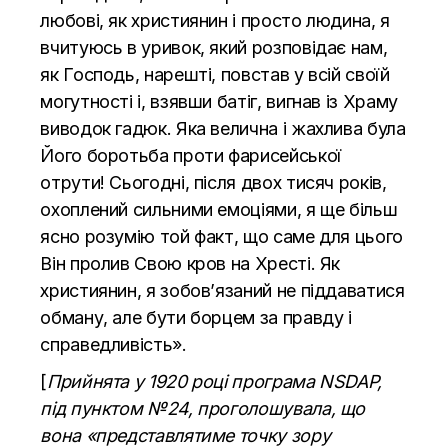
любові, як християнин і просто людина, я
вчитуюсь в уривок, який розповідає нам,
як Господь, нарешті, повстав у всій своїй
могутності і, взявши батіг, вигнав із Храму
виводок гадюк. Яка велична і жахлива була
Його боротьба проти фарисейської
отрути! Сьогодні, після двох тисяч років,
охоплений сильними емоціями, я ще більш
ясно розумію той факт, що саме для цього
Він пролив Свою кров на Хресті. Як
християнин, я зобов’язаний не піддаватися
обману, але бути борцем за правду і
справедливість».
[
Прийнята у 1920 році програма NSDAP,
під пунктом №24, проголошувала, що
вона «представлятиме точку зору