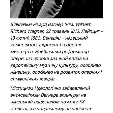
Вільгельм Ріхард Вагнер (нім. Wilhelm
Richard Wagner, 22 травень 1813, Лейпциг –
13 лютий 1883, Венеція) – німецький
композитор, диригент і теоретик
мистецтва. Найбільший реформатор
опери, що зробив значний вплив на
європейську музичну культуру, особливо
німецьку, особливо на розвиток оперних і
симфонічних жанрів.
Містицизм і ідеологічно забарвлений
антисемітизм Вагнера вплинули на
німецький націоналізм початку XX
століття, а в подальшому на націонал-