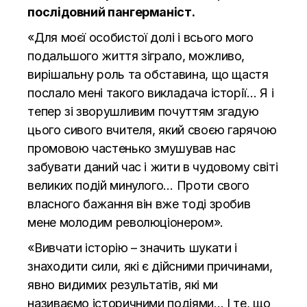
послідовний пангерманіст.
«Для моєї особистої долі і всього мого
подальшого життя зіграло, можливо,
вирішальну роль та обставина, що щастя
послало мені такого викладача історії… Я і
тепер зі зворушливим почуттям згадую
цього сивого вчителя, який своєю гарячою
промовою частенько змушував нас
забувати даний час і жити в чудовому світі
великих подій минулого… Проти свого
власного бажання він вже тоді зробив
мене молодим революціонером».
«Вивчати історію – значить шукати і
знаходити сили, які є дійсними причинами,
явно видимих ​​результатів, які ми
називаємо історичними подіями… І те, що