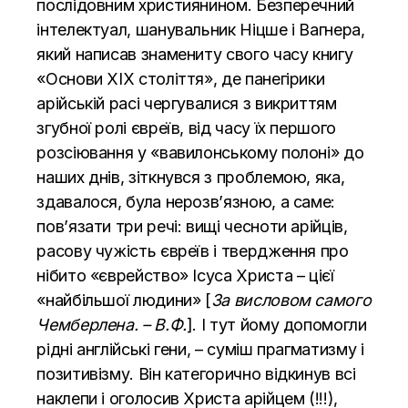
послідовним християнином. Безперечний
інтелектуал, шанувальник Ніцше і Вагнера,
який написав знамениту свого часу книгу
«Основи XIX століття», де панегірики
арійській расі чергувалися з викриттям
згубної ролі євреїв, від часу їх першого
розсіювання у «вавилонському полоні» до
наших днів, зіткнувся з проблемою, яка,
здавалося, була нерозв’язною, а саме:
пов’язати три речі: вищі чесноти арійців,
расову чужість євреїв і твердження про
нібито «єврейство» Ісуса Христа – цієї
«найбільшої людини» [
За висловом самого
Чемберлена. – В.Ф.
]. І тут йому допомогли
рідні англійські гени, – суміш прагматизму і
позитивізму. Він категорично відкинув всі
наклепи і оголосив Христа арійцем (!!!),