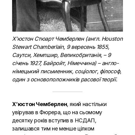
Х’юстон Стюарт Чемберлен (англ. Houston
Stewart Chamberlain, 9 вересень 1855,
Саутси, Хемпшир, Великобританія, – 9
січень 1927, Байройт, Німеччина) – англо-
німецький письменник, соціолог, філософ,
один з основоположників расової теорії.
Х’юстон Чемберлен
, який настільки
увірував в Фюрера, що на сьомому
десятку років вступив в НСДАП,
залишався тим не менше цілком