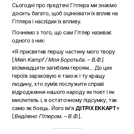
Сьогодні про предтечі Гітлера ми знаємо
досить багато, щоб оцінювати їх вплив на
Гітлера і наслідки їх впливу.
Почнемо з того, що сам Гітлер називає
одного з них:
«Я присвятив першу частину мого твору
[
Mein Kampf / Моя Боротьба. – В.Ф.
]
вісімнадцяти загиблим героям… До цих
героїв зараховую я також і ту кращу
людину, хто зумів послужити справі
відродження нашого народу як поет і як
мислитель і, в остаточному підсумку, так
само як боєць. Його ім’я
ДІТРІХ ЕККАРТ
»
[
Виділено Гітлером. – В.Ф.
].