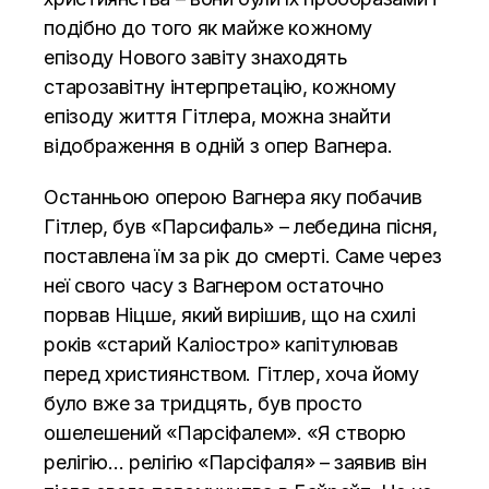
подібно до того як майже кожному
епізоду Нового завіту знаходять
старозавітну інтерпретацію, кожному
епізоду життя Гітлера, можна знайти
відображення в одній з опер Вагнера.
Останньою оперою Вагнера яку побачив
Гітлер, був «Парсифаль» – лебедина пісня,
поставлена ​​їм за рік до смерті. Саме через
неї свого часу з Вагнером остаточно
порвав Ніцше, який вирішив, що на схилі
років «старий Каліостро» капітулював
перед християнством. Гітлер, хоча йому
було вже за тридцять, був просто
ошелешений «Парсіфалем». «Я створю
релігію… релігію «Парсіфаля» – заявив він