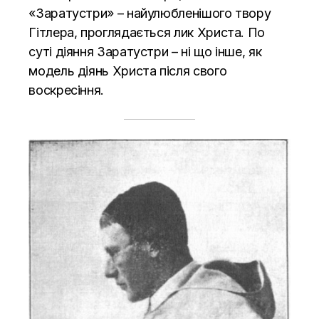
«Заратустри» – найулюбленішого твору
Гітлера, проглядається лик Христа. По
суті діяння Заратустри – ні що інше, як
модель діянь Христа після свого
воскресіння.