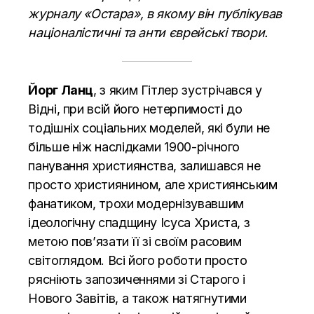
журналу «Остара», в якому він публікував
націоналістичні та анти єврейські твори.
Йорг Ланц
, з яким Гітлер зустрічався у
Відні, при всій його нетерпимості до
тодішніх соціальних моделей, які були не
більше ніж наслідками 1900-річного
панування християнства, залишався не
просто християнином, але християнським
фанатиком, трохи модернізувавшим
ідеологічну спадщину Ісуса Христа, з
метою пов’язати її зі своїм расовим
світоглядом. Всі його роботи просто
рясніють запозиченнями зі Старого і
Нового Завітів, а також натягнутими