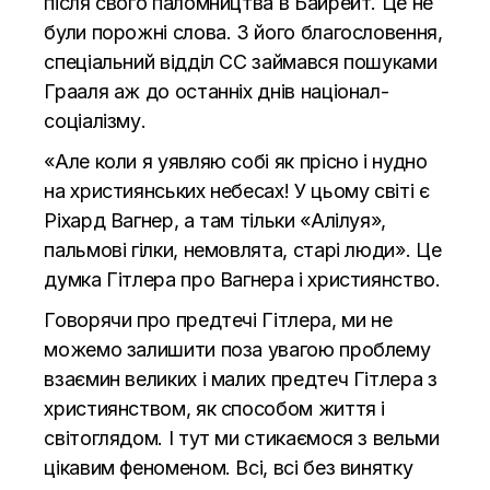
після свого паломництва в Байрейт. Це не
були порожні слова. З його благословення,
спеціальний відділ СС займався пошуками
Грааля аж до останніх днів націонал-
соціалізму.
«Але коли я уявляю собі як прісно і нудно
на християнських небесах! У цьому світі є
Ріхард Вагнер, а там тільки «Алілуя»,
пальмові гілки, немовлята, старі люди». Це
думка Гітлера про Вагнера і християнство.
Говорячи про предтечі Гітлера, ми не
можемо залишити поза увагою проблему
взаємин великих і малих предтеч Гітлера з
християнством, як способом життя і
світоглядом. І тут ми стикаємося з вельми
цікавим феноменом. Всі, всі без винятку