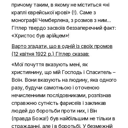
причому таким, в якому не міститься «ні
краплі єврейської крові» (!). Саме з
монографії Чемберлена, з розмов з ним…
Гітлер твердо засвоїв беззаперечний факт:
«Христос був арійцем»!
Варто згадати, що в одній із своїх промов
(12 квітня 1922 р.) Гітлер сказав:
«Мої почуття вказують мені, як
християнину, що мій Господь і Спаситель –
Воїн. Вони вказують на людину, яка одного
разу, будучи самотньою і оточеною
нечисленними послідовниками, розпізнав
справжню сутність фарисеїв і закликав
людей до боротьби проти них, і Він
(правда Божа!) був найбільшим не тільки в
стражданні, але і в боротьбі. У безмежній