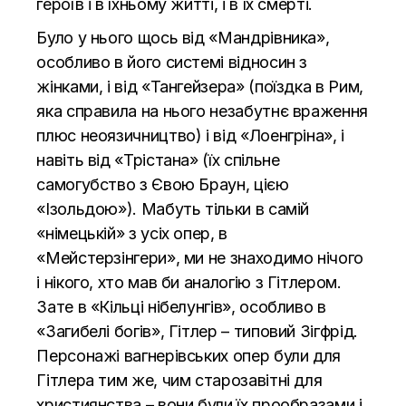
героїв і в їхньому житті, і в їх смерті.
Було у нього щось від «Мандрівника»,
особливо в його системі відносин з
жінками, і від «Тангейзера» (поїздка в Рим,
яка справила на нього незабутнє враження
плюс неоязичництво) і від «Лоенгріна», і
навіть від «Трістана» (їх спільне
самогубство з Євою Браун, цією
«Ізольдою»). Мабуть тільки в самій
«німецькій» з усіх опер, в
«Мейстерзінгери», ми не знаходимо нічого
і нікого, хто мав би аналогію з Гітлером.
Зате в «Кільці нібелунгів», особливо в
«Загибелі богів», Гітлер – типовий Зігфрід.
Персонажі вагнерівських опер були для
Гітлера тим же, чим старозавітні для
християнства – вони були їх прообразами і