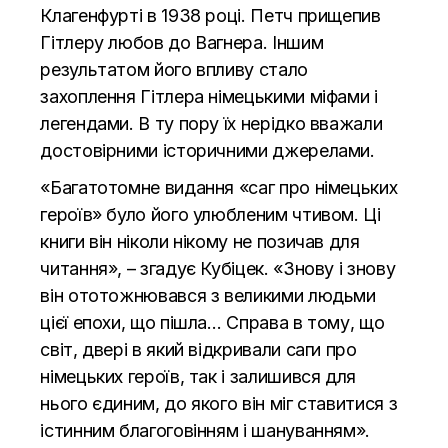
Клагенфурті в 1938 році. Петч прищепив
Гітлеру любов до Вагнера. Іншим
результатом його впливу стало
захоплення Гітлера німецькими міфами і
легендами. В ту пору їх нерідко вважали
достовірними історичними джерелами.
«Багатотомне видання «саг про німецьких
героїв» було його улюбленим чтивом. Ці
книги він ніколи нікому не позичав для
читання», – згадує Кубіцек. «Знову і знову
він ототожнювався з великими людьми
цієї епохи, що пішла… Справа в тому, що
світ, двері в який відкривали саги про
німецьких героїв, так і залишився для
нього єдиним, до якого він міг ставитися з
істинним благоговінням і шануванням».