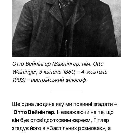
Отто Вейнінгер (Вайнінгер, нім. Otto
Weininger, 3 квітень 1880, – 4 жовтень
1903) – австрійський філософ.
Ще одна людина яку ми повинні згадати –
Отто Вейнінгер
. Незважаючи на те, що
він був стовідсотковим євреєм, Гітлер
згадує його в «Застільних розмовах», а