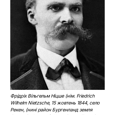
Фрі́дріх Ві́льгельм Ні́цше (нім. Friedrich
Wilhelm Nietzsche, 15 жовтень 1844, село
Рекен, (нині район Бургенланд земля