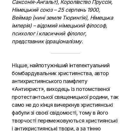
Саксонія-Ангальт), Королівство Пруссія,
Німецький союз – 25 серпень 1900,
Веймар (нині земля Тюрингія), Німецька
імперія) – відомий німецький філософ,
психолог і класичний філолог,
представник ірраціоналізму.
Ніцше, найпотужніший інтелектуальний
бомбардувальник християнства, автор
антихристиянського памфлету
«Антихрист», виходець із потомственої
протестантської священицької родини, так
само не до кінця вичеркнув християнські
фабули зі своєї свідомості, тому в його
творчості перемежовуються християнські
і антихристиянські твори, а за тінню