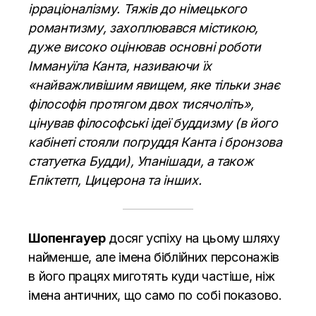
ірраціоналізму. Тяжів до німецького
романтизму, захоплювався містикою,
дуже високо оцінював основні роботи
Іммануїла Канта, називаючи їх
«найважливішим явищем, яке тільки знає
філософія протягом двох тисячоліть»,
цінував філософські ідеї буддизму (в його
кабінеті стояли погруддя Канта і бронзова
статуетка Будди), Упанішади, а також
Епіктетп, Цицерона та інших.
Шопенгауер
досяг успіху на цьому шляху
найменше, але імена біблійних персонажів
в його працях миготять куди частіше, ніж
імена античних, що само по собі показово.