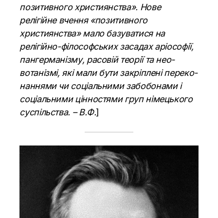
позитивного християнства». Нове
релігійне вчення «по­зитивного
християнства» мало базуватися на
релігійно-філософських засадах аріософії,
пангерманізму, расовій теорії та нео­
вотанізмі, які мали бути закріплені переко­
наннями чи соціальними забобонами і
соціаль­ними цінностями груп німецького
суспільства. – В.Ф.
]