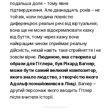
подальша доля – тому явне
підтвердження. Але дванадцять років – не
той вік, коли людина повністю
диференціює реальні речі від віртуальних;
вона ще не може відокремлювати казку
від буття, тому через казку вона
найкращим чином сприймає реальну
дійсність, нехай навіть таке сприйняття і не
зовсім вірне.
Людиною, яка створила ці
образи для Гітлера, був Ріхард Вагнер,
може бути самий великий композитор,
якого знало людство, з творчістю якого
Адольф познайомився в Лінці.
Вагнер –
другий персонаж якого вводить Гітлер
після вчителя історії.