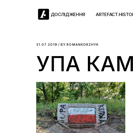
Skip
to
the
ДОСЛІДЖЕННЯ
ARTEFACT.HISTO
content
Античний двіж
31.07.2019
BY
ROMANKORZHYK
УПА КАМ
Такі середні віки
Ранній модерн
Довге ХІХ століт
Новітні історії