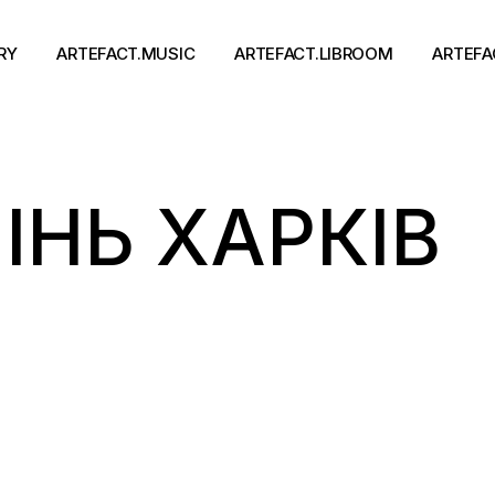
RY
ARTEFACT.MUSIC
ARTEFACT.LIBROOM
ARTEFA
Виконавці
Книги
ІНЬ ХАРКІВ
Альбоми
Письменники
Концерти
Події
тя