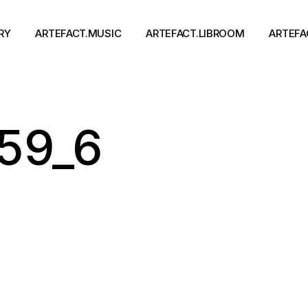
RY
ARTEFACT.MUSIC
ARTEFACT.LIBROOM
ARTEFA
Виконавці
Книги
59_6
Альбоми
Письменники
Концерти
Події
тя