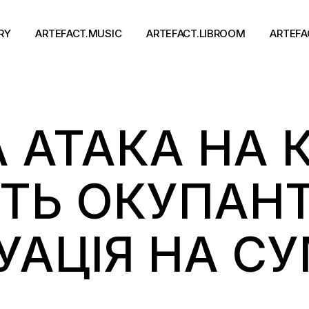
RY
ARTEFACT.MUSIC
ARTEFACT.LIBROOM
ARTEFA
Виконавці
Книги
 АТАКА НА К
Альбоми
Письменники
Концерти
Події
тя
ТЬ ОКУПАНТ
УАЦІЯ НА С