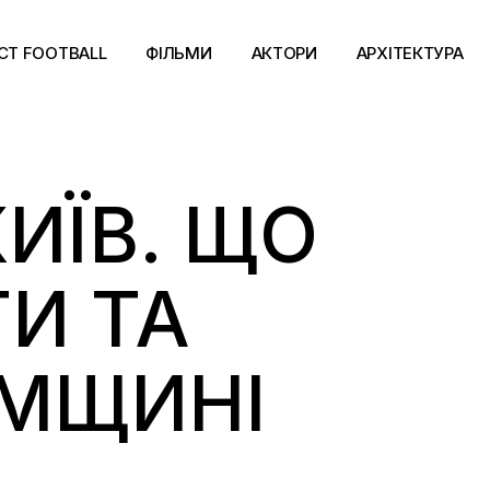
CT FOOTBALL
ФІЛЬМИ
АКТОРИ
АРХІТЕКТУРА
ИЇВ. ЩО
И ТА
УМЩИНІ