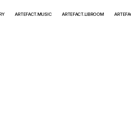
RY
ARTEFACT.MUSIC
ARTEFACT.LIBROOM
ARTEFA
Виконавці
Книги
Альбоми
Письменники
Концерти
Події
тя