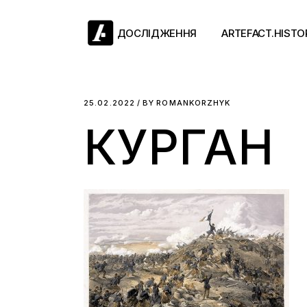
Skip
to
the
ДОСЛІДЖЕННЯ
ARTEFACT.HISTO
content
Античний двіж
25.02.2022
BY
ROMANKORZHYK
КУРГАН
Такі середні віки
Ранній модерн
Довге ХІХ століт
Новітні історії