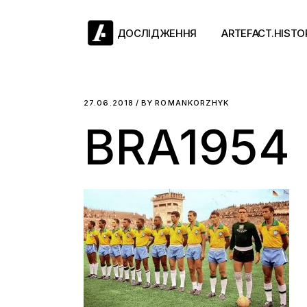
Skip
to
the
ДОСЛІДЖЕННЯ
ARTEFACT.HISTO
content
Античний двіж
27.06.2018
BY
ROMANKORZHYK
BRA1954
Такі середні віки
Ранній модерн
Довге ХІХ століт
Новітні історії