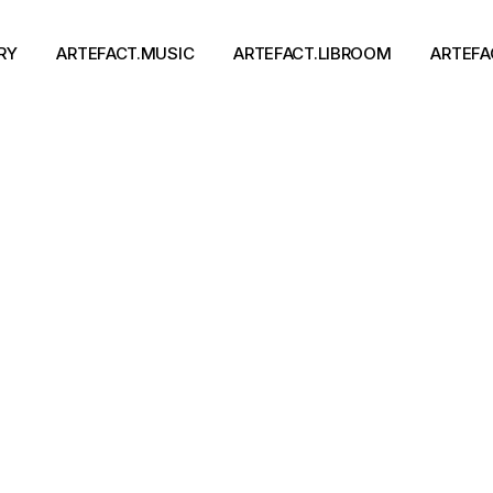
RY
ARTEFACT.MUSIC
ARTEFACT.LIBROOM
ARTEFA
Виконавці
Книги
Альбоми
Письменники
Концерти
Події
тя