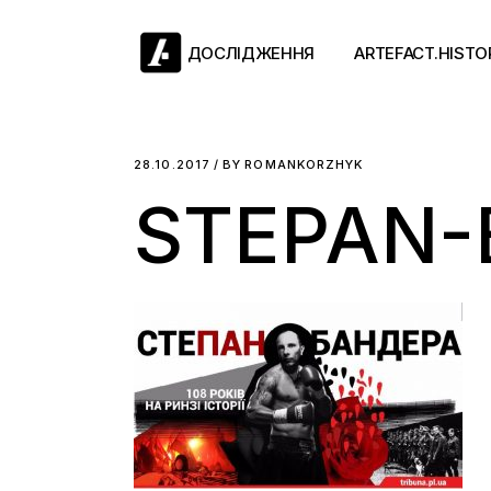
Skip
to
the
ДОСЛІДЖЕННЯ
ARTEFACT.HISTO
content
Античний двіж
28.10.2017
BY
ROMANKORZHYK
STEPAN-
Такі середні віки
Ранній модерн
Довге ХІХ століт
Новітні історії