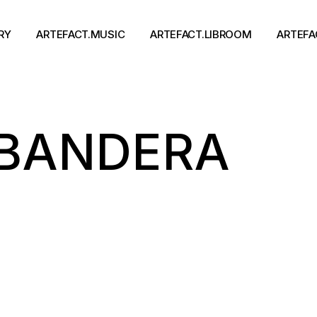
RY
ARTEFACT.MUSIC
ARTEFACT.LIBROOM
ARTEFA
Виконавці
Книги
BANDERA
Альбоми
Письменники
Концерти
Події
тя