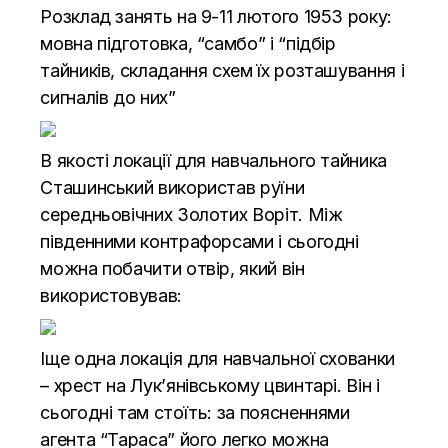
Розклад занять на 9-11 лютого 1953 року:
мовна підготовка, “самбо” і “підбір
тайників, складання схем їх розташування і
сигналів до них”
В якості локації для навчального тайника
Сташинський використав руїни
середньовічних Золотих Воріт. Між
південними контрафорсами і сьогодні
можна побачити отвір, який він
використовував:
Іще одна локація для навчальної схованки
– хрест на Лук’янівському цвинтарі. Він і
сьогодні там стоїть: за поясненнями
агента “Тараса” його легко можна