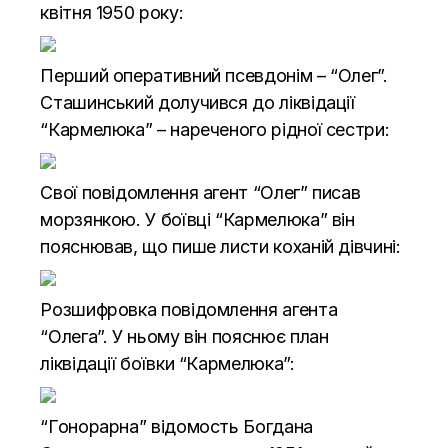
квітня 1950 року:
Перший оперативний псевдонім – “Олег”.
Сташинський долучився до ліквідації
“Кармелюка” – нареченого рідної сестри:
Свої повідомлення агент “Олег” писав
морзянкою. У боївці “Кармелюка” він
пояснював, що пише листи коханій дівчині:
Розшифровка повідомлення агента
“Олега”. У ньому він пояснює план
ліквідації боївки “Кармелюка”:
“Гонорарна” відомость Богдана