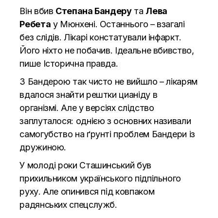
Він вбив
Степана Бандеру
та
Лева
Ребета
у Мюнхені. Останнього – взагалі
без слідів. Лікарі констатували інфаркт.
Його ніхто не побачив. Ідеальне вбивство,
пише
Історична правда.
З Бандерою так чисто не вийшло – лікарям
вдалося знайти рештки цианіду в
організмі. Але у версіях слідство
заплуталося: однією з основних називали
самогубство на ґрунті проблем Бандери із
дружиною.
У молоді роки Сташинський був
прихильником українського підпільного
руху. Але опинився під ковпаком
радянських спецслужб.