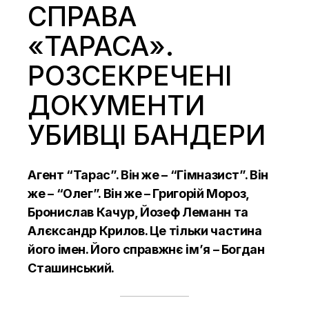
СПРАВА
«ТАРАСА».
РОЗСЕКРЕЧЕНІ
ДОКУМЕНТИ
УБИВЦІ БАНДЕРИ
Агент “Тарас”. Він же – “Гімназист”. Він
же – “Олег”. Він же – Григорій Мороз,
Бронислав Качур, Йозеф Леманн та
Алєксандр Крилов. Це тільки частина
його імен. Його справжнє ім’я – Богдан
Сташинський.