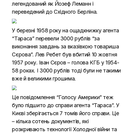
легендований як Йозеф Леманн і
переведений до Східного Берліна.
У березні 1958 року на ощадкнижку агента
“Тараса” перевели 3000 рублів “за
виконання завдань за вказівкою товариша
Сєрова”. Лев Ребет був вбитий 10 жовтня
1957 року. Іван Сєров – голова КГБ у 1954-
58 роках. І 3000 рублів тоді були не такими
вже й великими грошима.
Це повідомлення “Голосу Америки” теж
було підшито до справи агента “Тараса”. У
Києві зберігається 7 томів його справи. Це
– кілька сотень документів, які
розкривають технології Холодної війни та