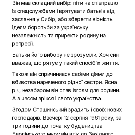
Він мав складний вибір: піти на співпрацю
із спецслужбами і врятувати батьків від
заслання у Сибір, або зберегти вірність
ідеям боротьби за українську
незалежність та приректи родину на
репресії.
Батьки його вибору не зрозуміли. Хоч син
вважав, що рятує у такий спосіб їх життя.
Також він спричинився своїми діями до
вбивства нареченого рідної сестри. Ясна
річ, незабаром він став ізгоєм для родини.
А з часом зрікся і свого українства.
Згодом Сташинський зрадить і своїх нових
господарів. Ввечері 12 серпня 1961 року, за
три години до початку будівництва
Берлінського муру він втік до Західного