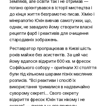
земляків, але освіти так і не отримав —
погано орієнтувався в історії мистецтва і
до кінця життя безграмотно писав. Хімію і
мінералогію Юкін вивчав самотужки, що,
однак, не завадило йому створити власні
рецепти фарб і реактивів для очищення
стародавніх зображень.
Реставратор пропрацював в Києві шість
років майже без асистентів. За цей час
йому вдалося відкрити 600 кв. м фресок
Софійського собору – оригінали XI століття
були під кількома шарами пізніх масляних
розписів. “Всі реактиви і спосіб їх
використання трималися в надзвичайно
суворому секреті… Свого секрету
відкриття фресок Юкін так нікому і не
сказав”, — писав з цього приводу