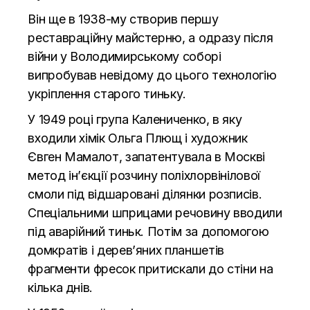
Він ще в 1938-му створив першу
реставраційну майстерню, а одразу після
війни у Володимирському соборі
випробував невідому до цього технологію
укріплення старого тиньку.
У 1949 році група Калениченко, в яку
входили хімік Ольга Плющ і художник
Євген Мамалот, запатентувала в Москві
метод ін’єкції розчину поліхлорвінілової
смоли під відшаровані ділянки розписів.
Спеціальними шприцами речовину вводили
під аварійний тиньк. Потім за допомогою
домкратів і дерев’яних планшетів
фрагменти фресок притискали до стіни на
кілька днів.