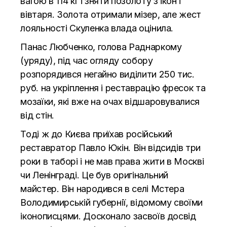
вагою в 114 кг і зняти позолоту з ікон і
вівтаря. Золота отримали мізер, але жест
лояльності Скуленка влада оцінила.
Панас Любченко, голова Раднаркому
(уряду), під час огляду собору
розпорядився негайно виділити 250 тис.
руб. на укріплення і реставрацію фресок та
мозаїки, які вже на очах відшаровувалися
від стін.
Тоді ж до Києва приїхав російський
реставратор Павло Юкін. Він відсидів три
роки в таборі і не мав права жити в Москві
чи Ленінграді. Це був оригінальний
майстер. Він народився в селі Мстера
Володимирській губернії, відомому своїми
іконописцями. Досконало засвоїв досвід