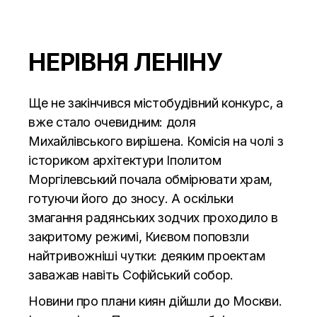
НЕРІВНЯ ЛЕНІНУ
Щ
е не закінчився містобудівний конкурс, а
вже стало очевидним: доля
Михайлівського вирішена. Комісія на чолі з
істориком архітектури Іполитом
Моргілевський почала обмірювати храм,
готуючи його до зносу. А оскільки
змагання радянських зодчих проходило в
закритому режимі, Києвом поповзли
найтривожніші чутки: деяким проектам
заважав навіть Софійський собор.
Новини про плани киян дійшли до Москви.