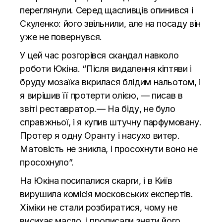
переглянули. Серед щасливців опинився і
Скуленко: його звільнили, але на посаду він
уже не повернувся.
У цей час розгорівся скандал навколо
роботи Юкіна. “Після видалення кіптяви і
бруду мозаїка вкрилася блідим нальотом, і
я вирішив її протерти олією, — писав в
звіті реставратор.— На біду, не було
справжньої, і я купив штучну парфумовану.
Протер я одну Оранту і насухо витер.
Матовість не зникла, і просохнути воно не
просохнуло”.
На Юкіна посипалися скарги, і в Київ
вирушила комісія московських експертів.
Хіміки не стали розбиратися, чому не
висихає масло, і прописали зняти його