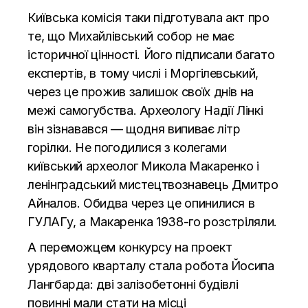
Київська комісія таки підготувала акт про
те, що Михайлівський собор не має
історичної цінності. Його підписали багато
експертів, в тому числі і Моргілевський,
через це прожив залишок своїх днів на
межі самогубства. Археологу Надії Лінкі
він зізнавався — щодня випиває літр
горілки. Не погодилися з колегами
київський археолог Микола Макаренко і
ленінградський мистецтвознавець Дмитро
Айналов. Обидва через це опинилися в
ГУЛАГу, а Макаренка 1938-го розстріляли.
А переможцем конкурсу на проект
урядового кварталу стала робота Йосипа
Лангбарда: дві залізобетонні будівлі
повинні мали стати на місці