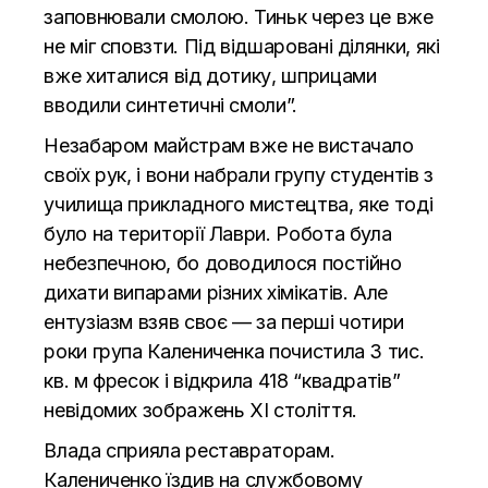
заповнювали смолою. Тиньк через це вже
не міг сповзти. Під відшаровані ділянки, які
вже хиталися від дотику, шприцами
вводили синтетичні смоли”.
Незабаром майстрам вже не вистачало
своїх рук, і вони набрали групу студентів з
училища прикладного мистецтва, яке тоді
було на території Лаври. Робота була
небезпечною, бо доводилося постійно
дихати випарами різних хімікатів. Але
ентузіазм взяв своє — за перші чотири
роки група Калениченка почистила 3 ​​тис.
кв. м фресок і відкрила 418 “квадратів”
невідомих зображень XI століття.
Влада сприяла реставраторам.
Калениченко їздив на службовому