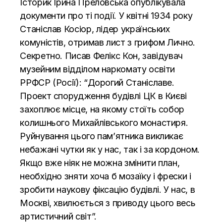
Історик Ірина Преловська опублікувала
документи про ті події. У квітні 1934 року
Станіслав Косіор, лідер українських
комуністів, отримав лист з грифом Лично.
Секретно. Писав Фелікс Кон, завідувач
музейним відділом наркомату освіти
РРФСР (Росії): “Дорогий Станіславе.
Проект спорудження будівлі ЦК в Києві
захоплює місце, на якому стоїть собор
колишнього Михайлівського монастиря.
Руйнування цього пам’ятника викликає
небажані чутки як у нас, так і за кордоном.
Якщо вже ніяк не можна змінити план,
необхідно зняти хоча б мозаїку і фрески і
зробити наукову фіксацію будівлі. У нас, в
Москві, хвилюється з приводу цього весь
артистичний світ”.