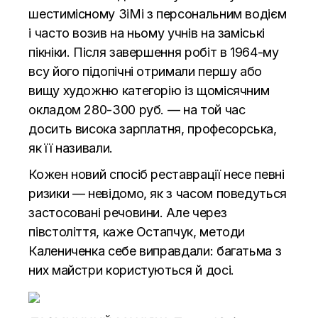
шестимісному ЗіМі з персональним водієм
і часто возив на ньому учнів на заміські
пікніки. Після завершення робіт в 1964-му
всу його підопічні отримали першу або
вищу художню категорію із щомісячним
окладом 280-300 руб. — на той час
досить висока зарплатня, професорська,
як її називали.
Кожен новий спосіб реставрації несе певні
ризики — невідомо, як з часом поведуться
застосовані речовини. Але через
півстоліття, каже Остапчук, методи
Калениченка себе виправдали: багатьма з
них майстри користуються й досі.