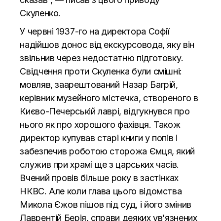
Скуленко.
У червні 1937-го на директора Софії
надійшов донос від екскурсовода, яку він
звільнив через недостатню підготовку.
Свідчення проти Скуленка були смішні:
мовляв, заарештований Назар Багрій,
керівник музейного містечка, створеного в
Києво-Печерській лаврі, відгукнувся про
нього як про хорошого фахівця. Також
директор купував старі книги у попів і
забезпечив роботою сторожа Ємця, який
служив при храмі ще з царських часів.
Вчений провів більше року в застінках
НКВС. Але коли глава цього відомства
Микола Єжов пішов під суд, і його змінив
Лаврентій Берія, справи деяких ув’язнених