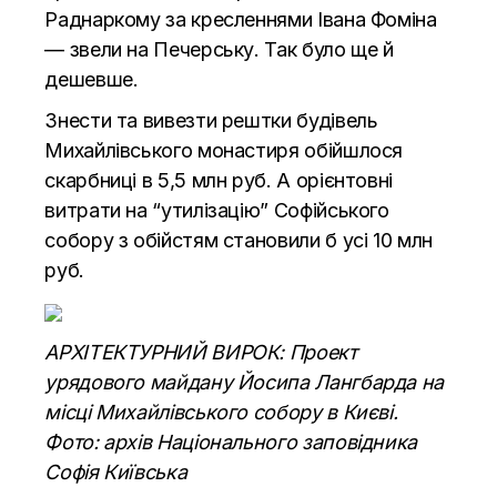
Раднаркому за кресленнями Івана Фоміна
— звели на Печерську. Так було ще й
дешевше.
Знести та вивезти рештки будівель
Михайлівського монастиря обійшлося
скарбниці в 5,5 млн руб. А орієнтовні
витрати на “утилізацію” Софійського
собору з обійстям становили б усі 10 млн
руб.
АРХІТЕКТУРНИЙ ВИРОК: Проект
урядового майдану Йосипа Лангбарда на
місці Михайлівського собору в Києві.
Фото: архів Національного заповідника
Софія Київська