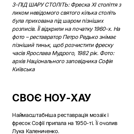
З-ПІД ШАРУ СТОЛІТЬ: Фреска XI століття з
ликом невідомого святого кілька століть
була прихована під шаром пізніших
розписів. Її відкрили на початку 1960-х. На
фото – реставратор Петро Редько знімає
пізніший тиньк, щоб розчистити фреску
часів Ярослава Мудрого, 1982 рік. Фото:
архів Національного заповідника Софія
Київська
СВОЄ НОУ-ХАУ
Н
аймасштабніша реставрація мозаїк і
фресок Софії припала на 1950-ті. Її очолив
Лука Калениченко.