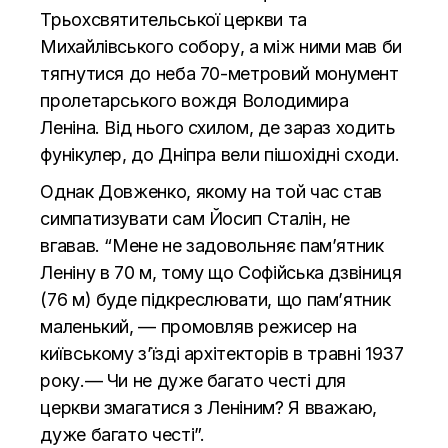
Трьохсвятительської церкви та
Михайлівського собору, а між ними мав би
тягнутися до неба 70-метровий монумент
пролетарського вождя Володимира
Леніна. Від нього схилом, де зараз ходить
фунікулер, до Дніпра вели пішохідні сходи.
Однак Довженко, якому на той час став
симпатизувати сам Йосип Сталін, не
вгавав. “Мене не задовольняє пам’ятник
Леніну в 70 м, тому що Софійська дзвіниця
(76 м) буде підкреслювати, що пам’ятник
маленький, — промовляв режисер на
київському з’їзді архітекторів в травні 1937
року.— Чи не дуже багато честі для
церкви змагатися з Леніним? Я вважаю,
дуже багато честі”.