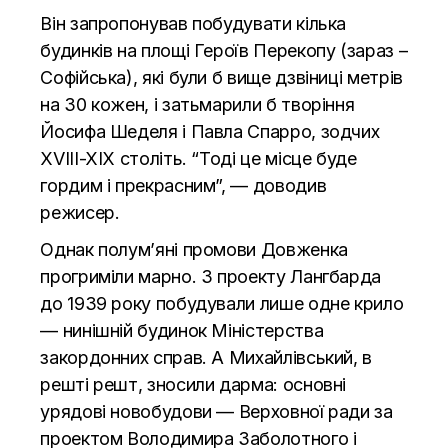
Він запропонував побудувати кілька
будинків на площі Героїв Перекопу (зараз –
Софійська), які були б вище дзвіниці метрів
на 30 кожен, і затьмарили б творіння
Йосифа Шеделя і Павла Спарро, зодчих
XVIII-XIX століть. “Тоді це місце буде
гордим і прекрасним”, — доводив
режисер.
Однак полум’яні промови Довженка
прогриміли марно. З проекту Лангбарда
до 1939 року побудували лише одне крило
— нинішній будинок Міністерства
закордонних справ. А Михайлівський, в
решті решт, зносили дарма: основні
урядові новобудови — Верховної ради за
проектом Володимира Заболотного і