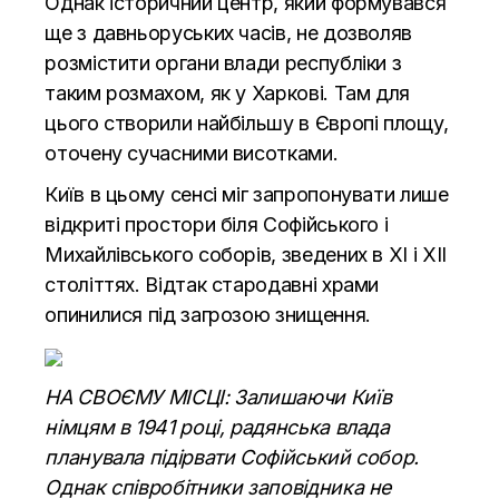
Однак історичний центр, який формувався
ще з давньоруських часів, не дозволяв
розмістити органи влади республіки з
таким розмахом, як у Харкові. Там для
цього створили найбільшу в Європі площу,
оточену сучасними висотками.
Київ в цьому сенсі міг запропонувати лише
відкриті простори біля Софійського і
Михайлівського соборів, зведених в ХI і XII
століттях. Відтак стародавні храми
опинилися під загрозою знищення.
НА СВОЄМУ МІСЦІ: Залишаючи Київ
німцям в 1941 році, радянська влада
планувала підірвати Софійський собор.
Однак співробітники заповідника не