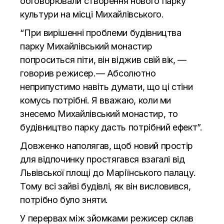
обговорювали створення нового парку
культури на місці Михайлівського.
“При вирішенні проблеми будівництва
парку Михайлівський монастир
попроситься піти, він віджив свій вік, —
говорив режисер.— Абсолютно
неприпустимо навіть думати, що ці стіни
комусь потрібні. Я вважаю, коли ми
знесемо Михайлівський монастир, то
будівництво парку дасть потрібний ефект”.
Довженко наполягав, щоб новий простір
для відпочинку простягався взагалі від
Львівської площі до Маріїнського палацу.
Тому всі зайві будівлі, як він висловився,
потрібно було зняти.
У перервах між зйомками режисер склав