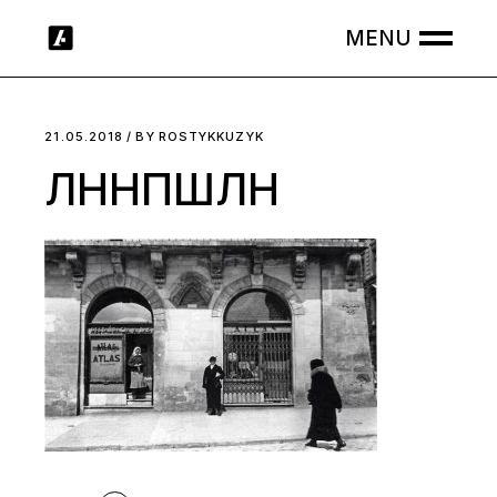
Skip
to
the
content
21.05.2018
BY
ROSTYKKUZYK
ЛННПШЛН