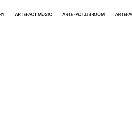
RY
ARTEFACT.MUSIC
ARTEFACT.LIBROOM
ARTEFA
Виконавці
Книги
Альбоми
Письменники
Концерти
Події
тя