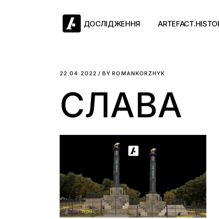
Skip
to
the
ДОСЛІДЖЕННЯ
ARTEFACT.HISTO
content
Античний двіж
22.04.2022
BY
ROMANKORZHYK
СЛАВА
Такі середні віки
Ранній модерн
Довге ХІХ століт
Новітні історії