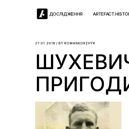
Skip
to
the
ДОСЛІДЖЕННЯ
ARTEFACT.HISTO
content
Античний двіж
27.01.2018
BY
ROMANKORZHYK
ШУХЕВИЧ
Такі середні віки
Ранній модерн
Довге ХІХ століт
ПРИГОД
Новітні історії