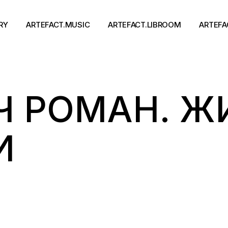
RY
ARTEFACT.MUSIC
ARTEFACT.LIBROOM
ARTEFA
Виконавці
Книги
 РОМАН. ЖИ
Альбоми
Письменники
Концерти
Події
тя
И