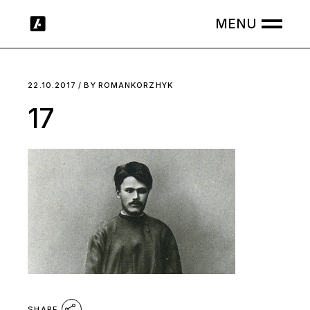
Skip
to
the
content
22.10.2017
BY
ROMANKORZHYK
17
SHARE