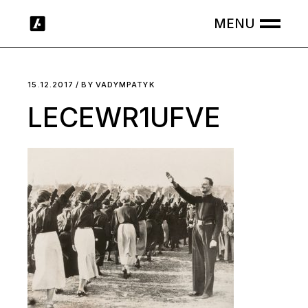
Skip
to
the
content
15.12.2017
BY
VADYMPATYK
LECEWR1UFVE