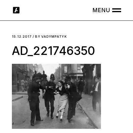
Skip
to
the
content
15.12.2017
BY
VADYMPATYK
AD_221746350