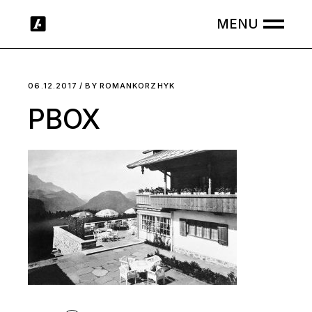
Skip
to
the
content
06.12.2017
BY
ROMANKORZHYK
PBOX