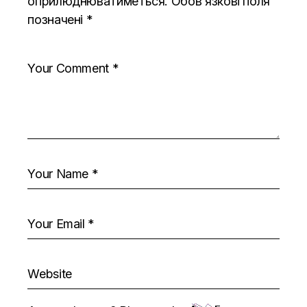
оприлюднюватиметься.
Обов’язкові поля
позначені
*