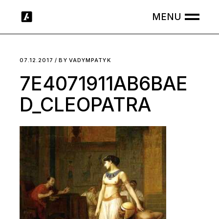
Skip
to
the
content
07.12.2017
BY
VADYMPATYK
7E4071911AB6BAE
D_CLEOPATRA