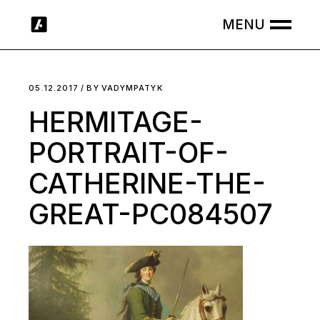
Skip
to
the
content
05.12.2017
BY
VADYMPATYK
HERMITAGE-
PORTRAIT-OF-
CATHERINE-THE-
GREAT-PC084507