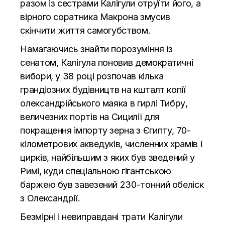
разом із сестрами Калігули отруїти його, а
вірного соратника Макрона змусив
скінчити життя самогубством.
Намагаючись знайти порозуміння із
сенатом, Калігула поновив демократичні
вибори, у 38 році розпочав кілька
грандіозних будівництв на кшталт копії
олександрійського маяка в гирлі Тибру,
величезних портів на Сицилії для
покращення імпорту зерна з Єгипту, 70-
кілометрових акведуків, численних храмів і
цирків, найбільшим з яких був зведений у
Римі, куди спеціальною гігантською
баржею був завезений 230-тонний обеліск
з Олександрії.
Безмірні і невиправдані трати Калігули