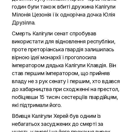
годин були також вбиті дружина Калігули
Мілонія Цезонія і їх однорічна дочка Юлія
Друзілла.
Смерть Калігули сенат спробував
використати для відновлення республіки,
проте преторіанська гвардія залишилась
вірною ідеї монархії і проголосила
імператором дядька Калігули Клавдія. Він
став першим імператором, що прийняв
владу не з рук сенату і першим, хто вдався
до хабарництва при сходженні на престол,
побіцявши 15 тисяч сестерціїв гвардійцям,
які підтримали його.
Вбивця Калігули Херей був одним із
небагатьох засуджених до смерті за
участь у змові і на його прохання вирок