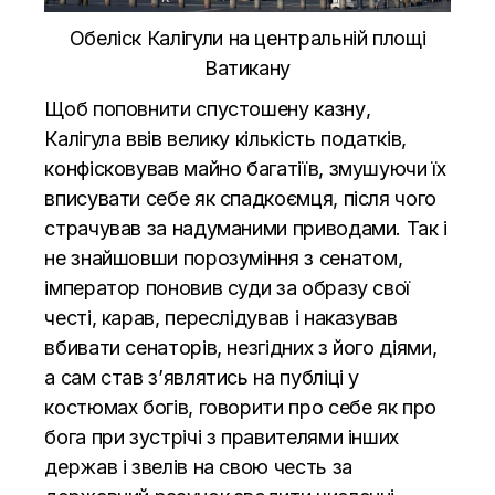
Обеліск Калігули на центральній площі
Ватикану
Щоб поповнити спустошену казну,
Калігула ввів велику кількість податків,
конфісковував майно багатіїв, змушуючи їх
вписувати себе як спадкоємця, після чого
страчував за надуманими приводами. Так і
не знайшовши порозуміння з сенатом,
імператор поновив суди за образу свої
честі, карав, переслідував і наказував
вбивати сенаторів, незгідних з його діями,
а сам став з’являтись на публіці у
костюмах богів, говорити про себе як про
бога при зустрічі з правителями інших
держав і звелів на свою честь за