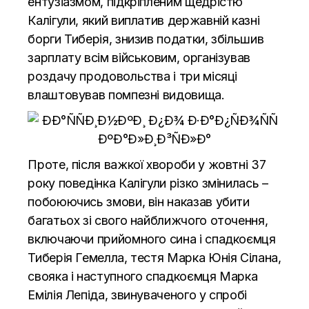
ентузіазмом, підкріпленим щедрістю
Калігули, який виплатив державній казні
борги Тиберія, знизив податки, збільшив
зарплату всім військовим, організував
роздачу продовольства і три місяці
влаштовував помпезні видовища.
Проте, після важкої хвороби у жовтні 37
року поведінка Калігули різко змінилась –
побоюючись змови, він наказав убити
багатьох зі свого найближчого оточення,
включаючи прийомного сина і спадкоємця
Тиберія Гемелла, тестя Марка Юнія Сілана,
свояка і наступного спадкоємця Марка
Емілія Лепіда, звинуваченого у спробі