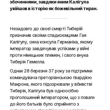
збоченнями, завдяки яким Калігула
увійшов в історію як божевільний тиран.
Незадовго до своєї смерті Тиберій
призначив своїми спадкоємцями Гая
Калігулу, сина консула Германіка, якому
імператор завдячував успіхами у війні
проти німецьких племен, і свого внука
Тиберія Гемелла.
Однак 28 березня 37 року за підтримки
командувача преторіанською гвардією
Макрона, якого підозрювали у вбивстві
Тиберія, Калігула був одноосібно
проголошений імператором, що з поваги
до його батьків було сприйнято з