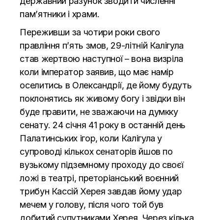
державний разунок зводити численні
пам’ятники і храми.
Переживши за чотири роки свого
правління п’ять змов, 29-літній Калігула
став жертвою наступної – вона визріла
коли імператор заявив, що має намір
оселитись в Олександрії, де йому будуть
поклонятись як живому богу і звідки він
буде правити, не зважаючи на думкку
сенату. 24 січня 41 року в останній день
Палатинських ігор, коли Калігула у
супроводі кількох сенаторів йшов по
вузькому підземному проходу до своєї
ложі в театрі, преторіанський воєнний
трибун Кассій Херея завдав йому удар
мечем у голову, після чого той був
добитий супутниками Херея. Через кілька