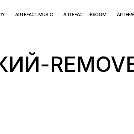
RY
ARTEFACT.MUSIC
ARTEFACT.LIBROOM
ARTEFA
Виконавці
Книги
КИЙ-REMOV
Альбоми
Письменники
Концерти
Події
тя