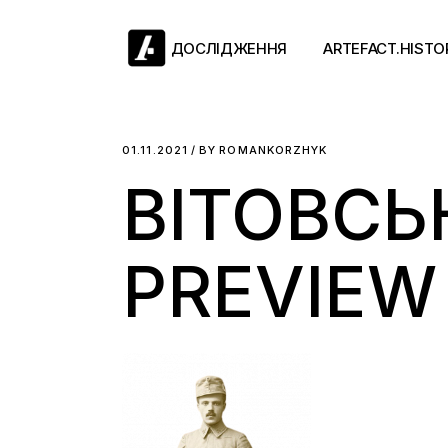
Skip
to
the
ДОСЛІДЖЕННЯ
ARTEFACT.HISTO
content
Античний двіж
01.11.2021
BY
ROMANKORZHYK
ВІТОВСЬ
Такі середні віки
Ранній модерн
Довге ХІХ століт
PREVIEW
Новітні історії